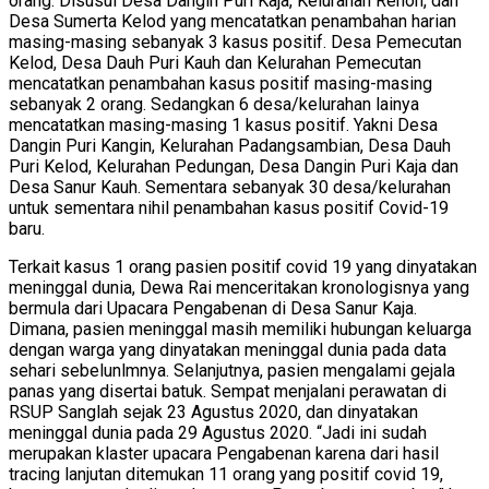
orang. Disusul Desa Dangin Puri Kaja, Kelurahan Renon, dan
Desa Sumerta Kelod yang mencatatkan penambahan harian
masing-masing sebanyak 3 kasus positif. Desa Pemecutan
Kelod, Desa Dauh Puri Kauh dan Kelurahan Pemecutan
mencatatkan penambahan kasus positif masing-masing
sebanyak 2 orang. Sedangkan 6 desa/kelurahan lainya
mencatatkan masing-masing 1 kasus positif. Yakni Desa
Dangin Puri Kangin, Kelurahan Padangsambian, Desa Dauh
Puri Kelod, Kelurahan Pedungan, Desa Dangin Puri Kaja dan
Desa Sanur Kauh. Sementara sebanyak 30 desa/kelurahan
untuk sementara nihil penambahan kasus positif Covid-19
baru.
Terkait kasus 1 orang pasien positif covid 19 yang dinyatakan
meninggal dunia, Dewa Rai menceritakan kronologisnya yang
bermula dari Upacara Pengabenan di Desa Sanur Kaja.
Dimana, pasien meninggal masih memiliki hubungan keluarga
dengan warga yang dinyatakan meninggal dunia pada data
sehari sebelunlmnya. Selanjutnya, pasien mengalami gejala
panas yang disertai batuk. Sempat menjalani perawatan di
RSUP Sanglah sejak 23 Agustus 2020, dan dinyatakan
meninggal dunia pada 29 Agustus 2020. “Jadi ini sudah
merupakan klaster upacara Pengabenan karena dari hasil
tracing lanjutan ditemukan 11 orang yang positif covid 19,