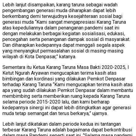
Lebih lanjut disampaikan, karang taruna sebagai wadah
pengembangan generasi muda diharapkan dapat lebih
berkembang demi terwujudnya kesejahteraan sosial bagi
generasi muda “Kami sangat mengapresiasi Karang Taruna
atas kepeduliannya dalam penanganan pandemi saat ini
dengan melakukan berbagai kegiatan sosialisasi, edukasi,
pencegahan serta penanganan dampak sosial di masyarakat.
Dan diharapkan kedepannya dapat menggali segala aspek
yang menyangkut permasalahan sosial di masing-masing
wilayah di Kota Denpasar,” katanya.
Sementara itu Ketua Karang Taruna Masa Bakti 2020-2025, I
Ketut Ngurah Aryawan mengucapkan terima kasih atas
bimbingan dan kordinasi yang dilakukan Pemkot Denpasar
terhadap Karang Taruna “Kami mengucapkan terima kasih atas
apa yang sudah dilakukan Pemkot Denpasar dalam membantu
membimbing serta memberikan ruang kepada Karang Taruna
selama periode 2015-2020 lalu, dan kami berharap
kedepannya sinergi ini dapat lebih ditingkatkan agar generasi
muda tetap semangat dan terus berkarya,” ujarnya.
Lebih lanjut dikatakan dalam periode kedua ini tantangan
terbesar Karang Taruna adalah bagaimana dapat berkontribusi
dalam masa Pandemi seperti saat ini. “Selama masa pandemi