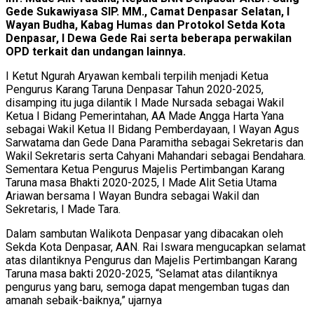
Gede Sukawiyasa SIP. MM., Camat Denpasar Selatan, I
Wayan Budha, Kabag Humas dan Protokol Setda Kota
Denpasar, I Dewa Gede Rai serta beberapa perwakilan
OPD terkait dan undangan lainnya.
I Ketut Ngurah Aryawan kembali terpilih menjadi Ketua
Pengurus Karang Taruna Denpasar Tahun 2020-2025,
disamping itu juga dilantik I Made Nursada sebagai Wakil
Ketua I Bidang Pemerintahan, AA Made Angga Harta Yana
sebagai Wakil Ketua II Bidang Pemberdayaan, I Wayan Agus
Sarwatama dan Gede Dana Paramitha sebagai Sekretaris dan
Wakil Sekretaris serta Cahyani Mahandari sebagai Bendahara.
Sementara Ketua Pengurus Majelis Pertimbangan Karang
Taruna masa Bhakti 2020-2025, I Made Alit Setia Utama
Ariawan bersama I Wayan Bundra sebagai Wakil dan
Sekretaris, I Made Tara.
Dalam sambutan Walikota Denpasar yang dibacakan oleh
Sekda Kota Denpasar, AAN. Rai Iswara mengucapkan selamat
atas dilantiknya Pengurus dan Majelis Pertimbangan Karang
Taruna masa bakti 2020-2025, “Selamat atas dilantiknya
pengurus yang baru, semoga dapat mengemban tugas dan
amanah sebaik-baiknya,” ujarnya