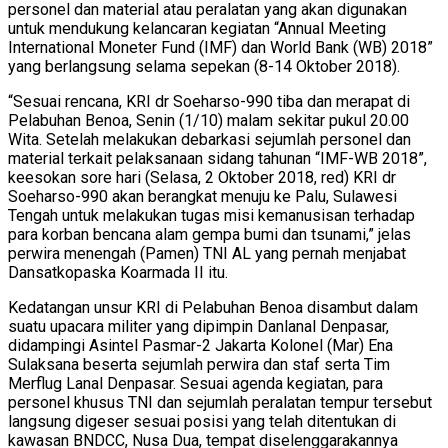
personel dan material atau peralatan yang akan digunakan
untuk mendukung kelancaran kegiatan “Annual Meeting
International Moneter Fund (IMF) dan World Bank (WB) 2018”
yang berlangsung selama sepekan (8-14 Oktober 2018).
“Sesuai rencana, KRI dr Soeharso-990 tiba dan merapat di
Pelabuhan Benoa, Senin (1/10) malam sekitar pukul 20.00
Wita. Setelah melakukan debarkasi sejumlah personel dan
material terkait pelaksanaan sidang tahunan “IMF-WB 2018”,
keesokan sore hari (Selasa, 2 Oktober 2018, red) KRI dr
Soeharso-990 akan berangkat menuju ke Palu, Sulawesi
Tengah untuk melakukan tugas misi kemanusisan terhadap
para korban bencana alam gempa bumi dan tsunami,” jelas
perwira menengah (Pamen) TNI AL yang pernah menjabat
Dansatkopaska Koarmada II itu.
Kedatangan unsur KRI di Pelabuhan Benoa disambut dalam
suatu upacara militer yang dipimpin Danlanal Denpasar,
didampingi Asintel Pasmar-2 Jakarta Kolonel (Mar) Ena
Sulaksana beserta sejumlah perwira dan staf serta Tim
Merflug Lanal Denpasar. Sesuai agenda kegiatan, para
personel khusus TNI dan sejumlah peralatan tempur tersebut
langsung digeser sesuai posisi yang telah ditentukan di
kawasan BNDCC, Nusa Dua, tempat diselenggarakannya