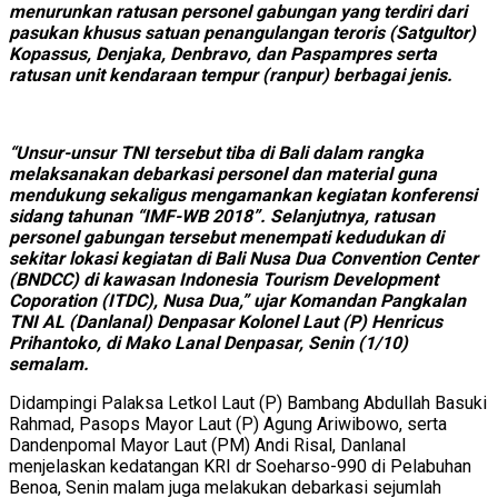
menurunkan ratusan personel gabungan yang terdiri dari
pasukan khusus satuan penangulangan teroris (Satgultor)
Kopassus, Denjaka, Denbravo, dan Paspampres serta
ratusan unit kendaraan tempur (ranpur) berbagai jenis.
“Unsur-unsur TNI tersebut tiba di Bali dalam rangka
melaksanakan debarkasi personel dan material guna
mendukung sekaligus mengamankan kegiatan konferensi
sidang tahunan “IMF-WB 2018”. Selanjutnya, ratusan
personel gabungan tersebut menempati kedudukan di
sekitar lokasi kegiatan di Bali Nusa Dua Convention Center
(BNDCC) di kawasan Indonesia Tourism Development
Coporation (ITDC), Nusa Dua,” ujar Komandan Pangkalan
TNI AL (Danlanal) Denpasar Kolonel Laut (P) Henricus
Prihantoko, di Mako Lanal Denpasar, Senin (1/10)
semalam.
Didampingi Palaksa Letkol Laut (P) Bambang Abdullah Basuki
Rahmad, Pasops Mayor Laut (P) Agung Ariwibowo, serta
Dandenpomal Mayor Laut (PM) Andi Risal, Danlanal
menjelaskan kedatangan KRI dr Soeharso-990 di Pelabuhan
Benoa, Senin malam juga melakukan debarkasi sejumlah