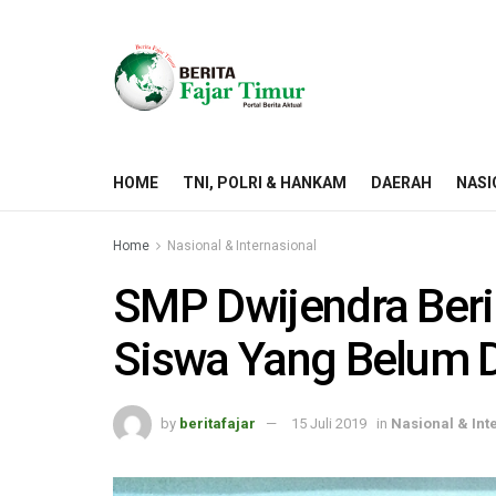
HOME
TNI, POLRI & HANKAM
DAERAH
NASI
Home
Nasional & Internasional
SMP Dwijendra Ber
Siswa Yang Belum 
by
beritafajar
15 Juli 2019
in
Nasional & Int