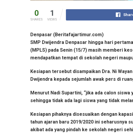
0
1
Shar
SHARES
VIEWS
Denpasar (Beritafajartimur.com)
SMP Dwijendra Denpasar hingga hari pertam
(MPLS) pada Senin (15/7) masih memberi kes
mendapatkan tempat di sekolah negeri maupu
Kesiapan tersebut disampaikan Dra. Ni Wayan 
Dwijendra kepada sejumlah awak pers di ruang
Menurut Nadi Supartini, “jika ada calon sisw
sehingga tidak ada lagi siswa yang tidak mela
Kesiapan pihaknya disesuaikan dengan kapas
tahun ajaran baru 2019/2020 ini seharusnya s
akibat ada yang pindah ke sekolah negeri sehi