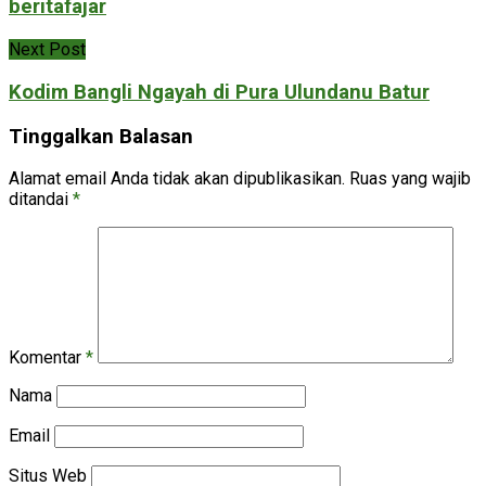
beritafajar
Next Post
Kodim Bangli Ngayah di Pura Ulundanu Batur
Tinggalkan Balasan
Alamat email Anda tidak akan dipublikasikan.
Ruas yang wajib
ditandai
*
Komentar
*
Nama
Email
Situs Web