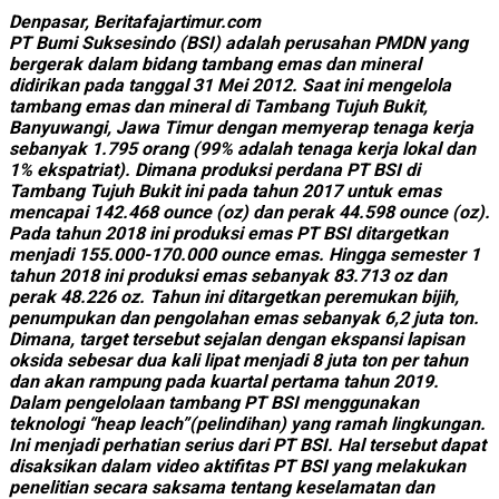
Denpasar, Beritafajartimur.com
PT Bumi Suksesindo (BSI) adalah perusahan PMDN yang
bergerak dalam bidang tambang emas dan mineral
didirikan pada tanggal 31 Mei 2012. Saat ini mengelola
tambang emas dan mineral di Tambang Tujuh Bukit,
Banyuwangi, Jawa Timur dengan memyerap tenaga kerja
sebanyak 1.795 orang (99% adalah tenaga kerja lokal dan
1% ekspatriat). Dimana produksi perdana PT BSI di
Tambang Tujuh Bukit ini pada tahun 2017 untuk emas
mencapai 142.468 ounce (oz) dan perak 44.598 ounce (oz).
Pada tahun 2018 ini produksi emas PT BSI ditargetkan
menjadi 155.000-170.000 ounce emas. Hingga semester 1
tahun 2018 ini produksi emas sebanyak 83.713 oz dan
perak 48.226 oz. Tahun ini ditargetkan peremukan bijih,
penumpukan dan pengolahan emas sebanyak 6,2 juta ton.
Dimana, target tersebut sejalan dengan ekspansi lapisan
oksida sebesar dua kali lipat menjadi 8 juta ton per tahun
dan akan rampung pada kuartal pertama tahun 2019.
Dalam pengelolaan tambang PT BSI menggunakan
teknologi “heap leach”(pelindihan) yang ramah lingkungan.
Ini menjadi perhatian serius dari PT BSI. Hal tersebut dapat
disaksikan dalam video aktifitas PT BSI yang melakukan
penelitian secara saksama tentang keselamatan dan