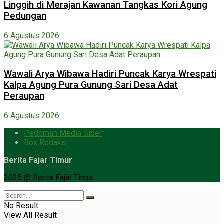
Linggih di Merajan Kawanan Tangkas Kori Agung
Pedungan
6 Agustus 2026
Wawali Arya Wibawa Hadiri Puncak Karya Wrespati
Kalpa Agung Pura Gunung Sari Desa Adat
Peraupan
6 Agustus 2026
Pedoman Media Siber
Box Redaksi
Berita Fajar Timur
2025 @ Berita Fajar Timur
No Result
View All Result