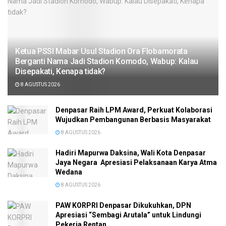
Ketua PSSI Mabar Usul Stadion Ora Flobamorata
Berganti Nama Jadi Stadion Komodo, Wabup: Kalau
Disepakati, Kenapa tidak?
8 AGUSTUS 2026
Denpasar Raih LPM Award, Perkuat Kolaborasi
Wujudkan Pembangunan Berbasis Masyarakat
8 AGUSTUS 2026
Hadiri Mapurwa Daksina, Wali Kota Denpasar
Jaya Negara Apresiasi Pelaksanaan Karya Atma
Wedana
8 AGUSTUS 2026
PAW KORPRI Denpasar Dikukuhkan, DPN
Apresiasi “Sembagi Arutala” untuk Lindungi
Pekerja Rentan