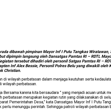
ada dibawah pimpinan Mayor Inf I Putu Tangkas Wiratawan, S
but dipimpin langsung oleh Dansatgas Pamtas RI – RDTL Mayor
giatan tersebut dihadiri oleh personil Satgas Pamtas RI – RD
en Inf Alex Bessie, Personil Polres Belu yang diwakili oleh Ka
k Christian.
n di wilayah perbatasan dalam menjaga keutuhan serta kedaula
i wilayah perbatasan.
 Bersama karena kita bersaudara ” yang menjadi acuan untuk me
ayah perbatasan merupakan kegiatan rutin yang dilaksanakan di 
at Pemerintahan Desa,” kata Dansatgas Mayor Inf I Putu Tangkas
ak perlu menunggu perintah. Sehingga patroli wilayah perbatasan