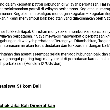
ng dalam kegiatan patroli gabungan di wilayah perbatasan. Hal in
t melaksanakan patroli di wilayah perbatasan. Kegiatan ini mer
nan. Kegiatan ini sekaligus mencegah kegiatan – kegiatan ilega
kan, ” Kami menyambut baik kegiatan yang dilaksanakan oleh Sa
Desa Tulakadi Bapak Christian menyatakan memberikan apresiasi
i wilayah perbatasan. ” Saya mewakili masyarakat diperbatasan 
i gabungan di wilayah perbatasan”terangnya. Ditambahkan, “keg
 semacam ini akan terus diadakan dan terkoordinir dengan baik”
tahan dan aparat setempat selalu menjaga hubungan baik dan s
n yang sangat penting bagi masyarakat di perbatasan karena sal
ah perbatasan. (Pendam IX/Ud//don)
hasiswa Stikom Bali
chak Jika Bali Dimerahkan