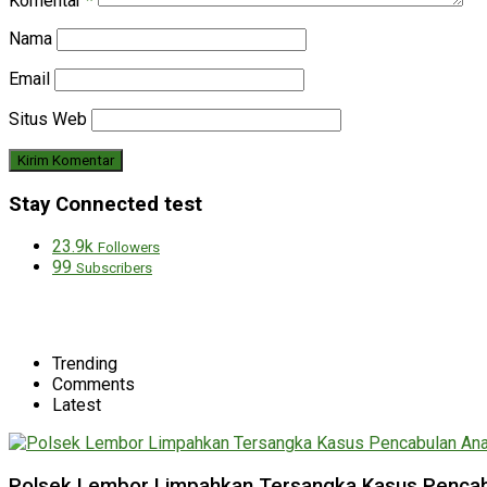
Komentar
*
Nama
Email
Situs Web
Stay Connected test
23.9k
Followers
99
Subscribers
Trending
Comments
Latest
Polsek Lembor Limpahkan Tersangka Kasus Pencabu