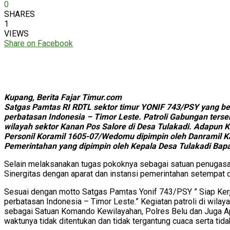
0
SHARES
1
VIEWS
Share on Facebook
Kupang, Berita Fajar Timur.com
Satgas Pamtas RI RDTL sektor timur YONIF 743/PSY yang ber
perbatasan Indonesia – Timor Leste. Patroli Gabungan terse
wilayah sektor Kanan Pos Salore di Desa Tulakadi. Adapun Ke
Personil Koramil 1605-07/Wedomu dipimpin oleh Danramil Kapt
Pemerintahan yang dipimpin oleh Kepala Desa Tulakadi Bapa
Selain melaksanakan tugas pokoknya sebagai satuan penugasa
Sinergitas dengan aparat dan instansi pemerintahan setempat d
Sesuai dengan motto Satgas Pamtas Yonif 743/PSY ” Siap Kerja
perbatasan Indonesia – Timor Leste.” Kegiatan patroli di wil
sebagai Satuan Komando Kewilayahan, Polres Belu dan Juga Apar
waktunya tidak ditentukan dan tidak tergantung cuaca serta tid