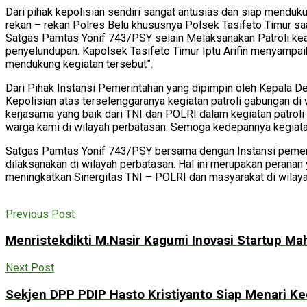
Dari pihak kepolisian sendiri sangat antusias dan siap menduku
rekan – rekan Polres Belu khususnya Polsek Tasifeto Timur saa
Satgas Pamtas Yonif 743/PSY selain Melaksanakan Patroli keama
penyelundupan. Kapolsek Tasifeto Timur Iptu Arifin menyampai
mendukung kegiatan tersebut”.
Dari Pihak Instansi Pemerintahan yang dipimpin oleh Kepala 
Kepolisian atas terselenggaranya kegiatan patroli gabungan d
kerjasama yang baik dari TNI dan POLRI dalam kegiatan patrol
warga kami di wilayah perbatasan. Semoga kedepannya kegiatan
Satgas Pamtas Yonif 743/PSY bersama dengan Instansi pemerin
dilaksanakan di wilayah perbatasan. Hal ini merupakan perana
meningkatkan Sinergitas TNI – POLRI dan masyarakat di wilay
Previous Post
Menristekdikti M.Nasir Kagumi Inovasi Startup Ma
Next Post
Sekjen DPP PDIP Hasto Kristiyanto Siap Menari Ke