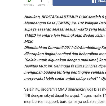
Shar
SHARES
VIEWS
Nunukan, BERITAFAJARTIMUR.COM setelah 6 (
Membangun Desa (TMMD) Ke-102 Wilayah Perbat
supaya sasaran selesai sesuai waktu yang telah
TMMD ini antara lain Peningkatan Badan Jal
MCK.
Ditambahkan Danramil 0911-04/Sembakung Kapt
diharapkan tingkat sanitasi dan kebersihan mas
“Selain untuk digunakan dengan maksimal, kami
fasilitas MCK ini. Sehingga fasilitas ini bisa d
mengubah budaya tentang pentingnya sanitasi 
masyarakat lebih sadar untuk hidup sehat” ” Uj
Selain itu, program TMMD diharapkan juga bisa 
TNI dengan rakyat dapat terwujud. “Tugas mulia TN
memberikan support, baik itu hanya sebatas doa 