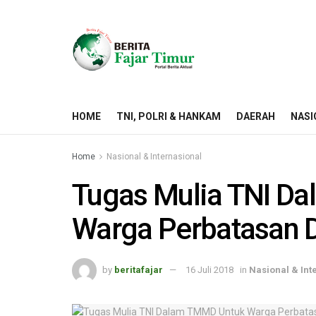
HOME
TNI, POLRI & HANKAM
DAERAH
NASI
Home
Nasional & Internasional
Tugas Mulia TNI D
Warga Perbatasan 
by
beritafajar
16 Juli 2018
in
Nasional & Int