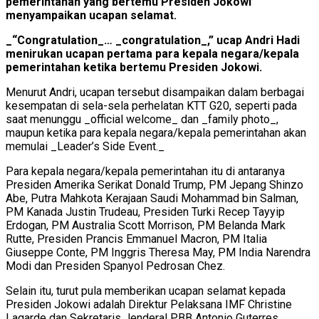
pemerintahan yang bertemu Presiden Jokowi
menyampaikan ucapan selamat.
_“Congratulation_… _congratulation_,” ucap Andri Hadi
menirukan ucapan pertama para kepala negara/kepala
pemerintahan ketika bertemu Presiden Jokowi.
Menurut Andri, ucapan tersebut disampaikan dalam berbagai
kesempatan di sela-sela perhelatan KTT G20, seperti pada
saat menunggu _official welcome_ dan _family photo_,
maupun ketika para kepala negara/kepala pemerintahan akan
memulai _Leader’s Side Event._
Para kepala negara/kepala pemerintahan itu di antaranya
Presiden Amerika Serikat Donald Trump, PM Jepang Shinzo
Abe, Putra Mahkota Kerajaan Saudi Mohammad bin Salman,
PM Kanada Justin Trudeau, Presiden Turki Recep Tayyip
Erdogan, PM Australia Scott Morrison, PM Belanda Mark
Rutte, Presiden Prancis Emmanuel Macron, PM Italia
Giuseppe Conte, PM Inggris Theresa May, PM India Narendra
Modi dan Presiden Spanyol Pedrosan Chez.
Selain itu, turut pula memberikan ucapan selamat kepada
Presiden Jokowi adalah Direktur Pelaksana IMF Christine
Lagarde dan Sekretaris Jenderal PBB Antonio Guterres.