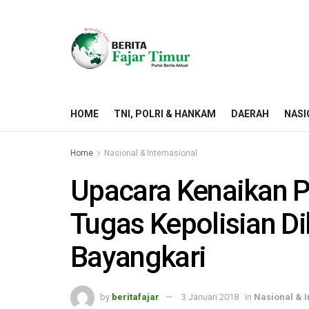
HOME
TNI, POLRI & HANKAM
DAERAH
NASI
Home
Nasional & Internasional
Upacara Kenaikan P
Tugas Kepolisian Di
Bayangkari
by
beritafajar
3 Januari 2018
in
Nasional & I