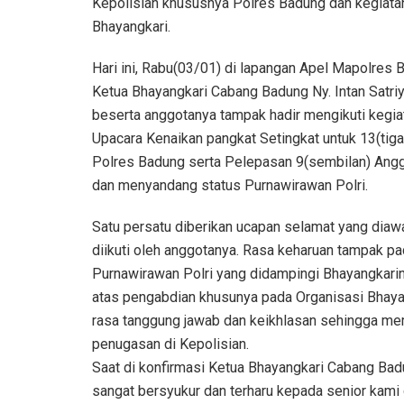
Kepolisian khususnya Polres Badung dan kegiatan
Bhayangkari.
Hari ini, Rabu(03/01) di lapangan Apel Mapolres 
Ketua Bhayangkari Cabang Badung Ny. Intan Satri
beserta anggotanya tampak hadir mengikuti kegia
Upacara Kenaikan pangkat Setingkat untuk 13(tiga
Polres Badung serta Pelepasan 9(sembilan) An
dan menyandang status Purnawirawan Polri.
Satu persatu diberikan ucapan selamat yang dia
diikuti oleh anggotanya. Rasa keharuan tampak 
Purnawirawan Polri yang didampingi Bhayangkariny
atas pengabdian khusunya pada Organisasi Bhay
rasa tanggung jawab dan keikhlasan sehingga me
penugasan di Kepolisian.
Saat di konfirmasi Ketua Bhayangkari Cabang Bad
sangat bersyukur dan terharu kepada senior kami