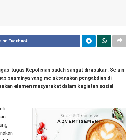
e on Facebook
as-tugas Kepolisian sudah sangat dirasakan. Selain
gas suaminya yang melaksanakan pengabdian di
rasakan elemen masyarakat dalam kegiatan sosial
leh
nan
dung
anakan