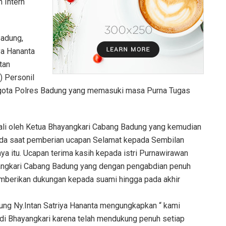
 Intern
Badung,
ya Hananta
tan
) Personil
ggota Polres Badung yang memasuki masa Purna Tugas
wali oleh Ketua Bhayangkari Cabang Badung yang kemudian
pada saat pemberian ucapan Selamat kepada Sembilan
a itu. Ucapan terima kasih kepada istri Purnawirawan
angkari Cabang Badung yang dengan pengabdian penuh
mberikan dukungan kepada suami hingga pada akhir
ung Ny.Intan Satriya Hananta mengungkapkan “ kami
 di Bhayangkari karena telah mendukung penuh setiap