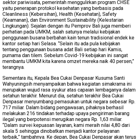
sektor pariwisata, pemerintah menggulirkan program CHSE
yaitu penerapan protokol kesehatan yang berbasis pada
Cleanliness (Kebersihan), Health (Kesehatan), Safety
(Keamanan), dan Environment Sustainability (Kelestarian
Lingkungan). Sejalan dengan itu Pemprov Bali juga memberi
perhatian pada UMKM, salah satunya melalui kebijakan
penggunaan busana berbahan kain tenun tradisional endek ke
kantor setiap hari Selasa. “Selain itu ada pula kebijakan
tentang penggunaan busana adat Bali setiap hari Kamis,
purnama dan tilem. Sebelum Covid-19 kebijakan ini sangat
membantu UMKM kita karena omzet mereka naik 40 persen,”
terangnya.
Sementara itu, Kepala Bea Cukai Denpasar Kusuma Santi
Wahyuningsih menyampaikan bahwa kegiatan simakrama ini
merupakan wujud rasa syukur atas capaian lembaganya dalam
setahun terakhir. Menurut dia, setahun terakhir Bea Cukai
Denpasar menyumbang pemasukan untuk negara sebesar Rp.
717 miliar. Dalam bidang pengawasan, pihaknya berhasil
melakukan 216 tindakan terhadap upaya pengiriman barang
ilegal yang berpotensi merugikan negara Rp. 1,63 miliar.
“Dalam survei kepuasan layanan, kami meraih nilai 4,80 dari
skala 5 sehingga dinobatkan menjadi kantor pelayanan
terbaik,” tambahnya. Ke depan, Bea Cukai Denpasar akan terus