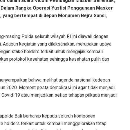
adir dalam acara Vicom Pembagian Masker Serentak,
 Dalam Rangka Operasi Yustisi Penggunaan Masker
, yang bertempat di depan Monumen Bejra Sandi,
-masing Polda seluruh wilayah RI ini diawali dengan
i. Adapun kegiatan yang dilaksanakan, merupakan upaya
engan stake holders terkait untuk mengajak kembali
an protokol kesehatan sehingga kesehatan pulih dan
enyampaikan bahwa melihat agenda nasional kedepan
un 2020. Moment pesta demokrasi ini agar tidak menjadi
ovid-19 atau menjadikan setiap tahapan pilkada menjadi
kapolda Bali berharap kepada seluruh komponen
e holders terkait untuk kembali menggelorakan tetap