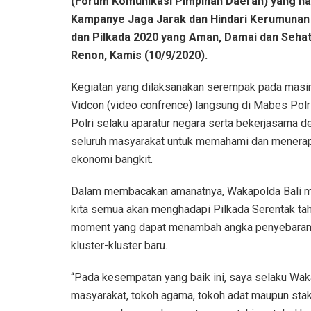
(Forum Komunikasi Pimpinan Daerah) yang h
Kampanye Jaga Jarak dan Hindari Kerumunan
dan Pilkada 2020 yang Aman, Damai dan Sehat
Renon, Kamis (10/9/2020).
Kegiatan yang dilaksanakan serempak pada masing
Vidcon (video confrence) langsung di Mabes Polr
Polri selaku aparatur negara serta bekerjasama d
seluruh masyarakat untuk memahami dan menerapk
ekonomi bangkit.
Dalam membacakan amanatnya, Wakapolda Bali m
kita semua akan menghadapi Pilkada Serentak tah
moment yang dapat menambah angka penyebaran C
kluster-kluster baru.
“Pada kesempatan yang baik ini, saya selaku Wa
masyarakat, tokoh agama, tokoh adat maupun stak