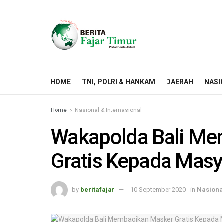
HOME
TNI, POLRI & HANKAM
DAERAH
NASI
Home
Nasional & Internasional
Wakapolda Bali Me
Gratis Kepada Masy
by
beritafajar
10 September 2020
in
Nasiona