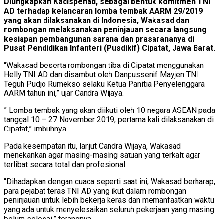
Diungkapkan Kadispenad, sebagai bentuk komitmen TNI
AD terhadap kelancaran lomba tembak AARM 29/2019
yang akan dilaksanakan di Indonesia, Wakasad dan
rombongan melaksanakan peninjauan secara langsung
kesiapan pembangunan sarana dan prasarananya di
Pusat Pendidikan Infanteri (Pusdikif) Cipatat, Jawa Barat.
“Wakasad beserta rombongan tiba di Cipatat menggunakan
Helly TNI AD dan disambut oleh Danpussenif Mayjen TNI
Teguh Pudjo Rumekso selaku Ketua Panitia Penyelenggara
AARM tahun ini,” ujar Candra Wijaya.
” Lomba tembak yang akan diikuti oleh 10 negara ASEAN pada
tanggal 10 – 27 November 2019, pertama kali dilaksanakan di
Cipatat,” imbuhnya.
Pada kesempatan itu, lanjut Candra Wijaya, Wakasad
menekankan agar masing-masing satuan yang terkait agar
terlibat secara total dan profesional.
“Dihadapkan dengan cuaca seperti saat ini, Wakasad berharap,
para pejabat teras TNI AD yang ikut dalam rombongan
peninjauan untuk lebih bekerja keras dan memanfaatkan waktu
yang ada untuk menyelesaikan seluruh pekerjaan yang masing
belum selesai,” terangnya