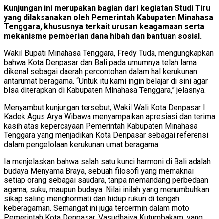
Kunjungan ini merupakan bagian dari kegiatan Studi Tiru
yang dilaksanakan oleh Pemerintah Kabupaten Minahasa
Tenggara, khususnya terkait urusan keagamaan serta
mekanisme pemberian dana hibah dan bantuan sosial.
Wakil Bupati Minahasa Tenggara, Fredy Tuda, mengungkapkan
bahwa Kota Denpasar dan Bali pada umumnya telah lama
dikenal sebagai daerah percontohan dalam hal kerukunan
antarumat beragama. “Untuk itu kami ingin belajar di sini agar
bisa diterapkan di Kabupaten Minahasa Tenggara,” jelasnya.
Menyambut kunjungan tersebut, Wakil Wali Kota Denpasar I
Kadek Agus Arya Wibawa menyampaikan apresiasi dan terima
kasih atas kepercayaan Pemerintah Kabupaten Minahasa
Tenggara yang menjadikan Kota Denpasar sebagai referensi
dalam pengelolaan kerukunan umat beragama.
Ia menjelaskan bahwa salah satu kunci harmoni di Bali adalah
budaya Menyama Braya, sebuah filosofi yang memaknai
setiap orang sebagai saudara, tanpa memandang perbedaan
agama, suku, maupun budaya. Nilai inilah yang menumbuhkan
sikap saling menghormati dan hidup rukun di tengah
keberagaman. Semangat ini juga tercermin dalam moto
Pemerintah Kota Denpasar, Vasudhaiva Kutumbakam, yang