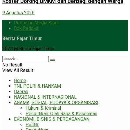
Koster Dorong UMKM dan Berbagi dengan Warga
9 Agustus 2026
Pedoman Media Siber
Box Redaksi
Berita Fajar Timur
2025 @ Berita Fajar Timur
No Result
View All Result
Home
TNI, POLRI & HANKAM
Daerah
NASIONAL & INTERNASIONAL
AGAMA, SOSIAL, BUDAYA & ORGANISASI
Hukum & Kriminal
Pendidikan, Olah Raga & Kesehatan
EKONOMI, BISNIS & PERDAGANGAN
Politik