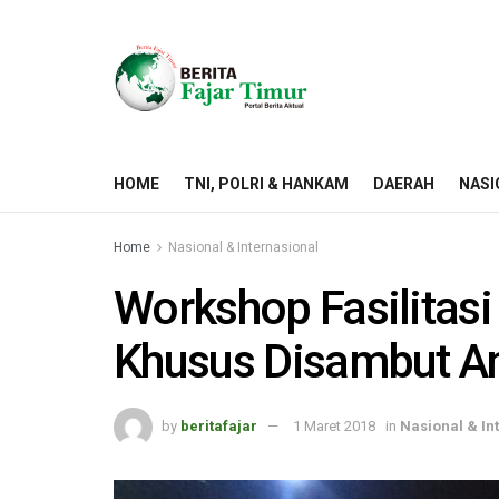
HOME
TNI, POLRI & HANKAM
DAERAH
NASI
Home
Nasional & Internasional
Workshop Fasilitas
Khusus Disambut An
by
beritafajar
1 Maret 2018
in
Nasional & In