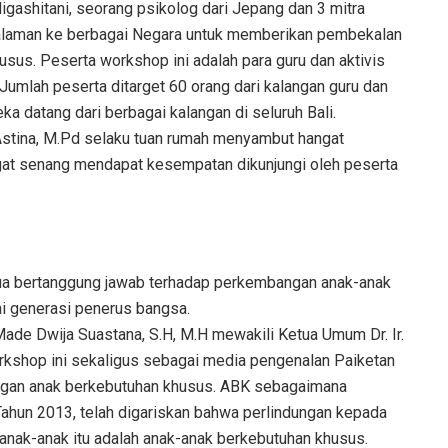
gashitani, seorang psikolog dari Jepang dan 3 mitra
galaman ke berbagai Negara untuk memberikan pembekalan
sus. Peserta workshop ini adalah para guru dan aktivis
umlah peserta ditarget 60 orang dari kalangan guru dan
a datang dari berbagai kalangan di seluruh Bali.
Astina, M.Pd selaku tuan rumah menyambut hangat
gat senang mendapat kesempatan dikunjungi oleh peserta
mua bertanggung jawab terhadap perkembangan anak-anak
i generasi penerus bangsa.
ade Dwija Suastana, S.H, M.H mewakili Ketua Umum Dr. Ir.
kshop ini sekaligus sebagai media pengenalan Paiketan
ngan anak berkebutuhan khusus. ABK sebagaimana
ahun 2013, telah digariskan bahwa perlindungan kepada
i anak-anak itu adalah anak-anak berkebutuhan khusus.