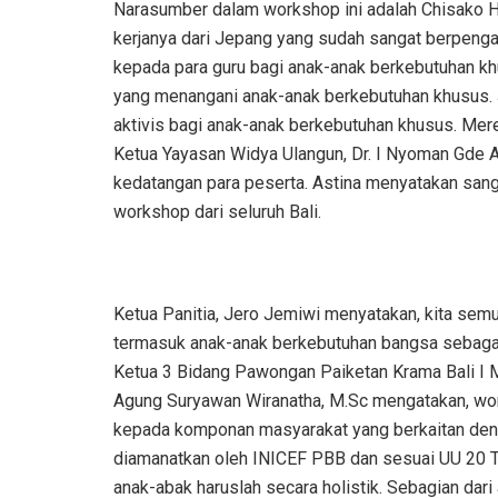
Narasumber dalam workshop ini adalah Chisako Hi
kerjanya dari Jepang yang sudah sangat berpen
kepada para guru bagi anak-anak berkebutuhan khu
yang menangani anak-anak berkebutuhan khusus. J
aktivis bagi anak-anak berkebutuhan khusus. Merek
Ketua Yayasan Widya Ulangun, Dr. I Nyoman Gde 
kedatangan para peserta. Astina menyatakan san
workshop dari seluruh Bali.
Ketua Panitia, Jero Jemiwi menyatakan, kita se
termasuk anak-anak berkebutuhan bangsa sebaga
Ketua 3 Bidang Pawongan Paiketan Krama Bali I M
Agung Suryawan Wiranatha, M.Sc mengatakan, wor
kepada komponan masyarakat yang berkaitan de
diamanatkan oleh INICEF PBB dan sesuai UU 20 T
anak-abak haruslah secara holistik. Sebagian dar