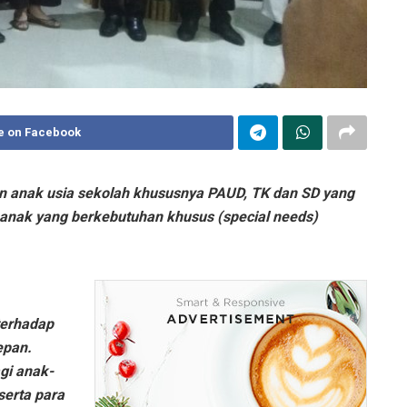
e on Facebook
n anak usia sekolah khususnya PAUD, TK dan SD yang
nak yang berkebutuhan khusus (special needs)
terhadap
epan.
gi anak-
serta para