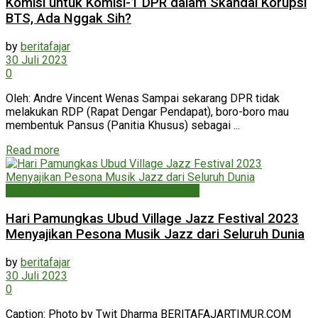
Komisi untuk Komisi-1 DPR dalam Skandal Korupsi
BTS, Ada Nggak Sih?
by
beritafajar
30 Juli 2023
0
Oleh: Andre Vincent Wenas Sampai sekarang DPR tidak
melakukan RDP (Rapat Dengar Pendapat), boro-boro mau
membentuk Pansus (Panitia Khusus) sebagai ...
Read more
Musik, Film, Seni Lukis dan Seni Sastra
Hari Pamungkas Ubud Village Jazz Festival 2023
Menyajikan Pesona Musik Jazz dari Seluruh Dunia
by
beritafajar
30 Juli 2023
0
Caption: Photo by Twit Dharma BERITAFAJARTIMUR.COM