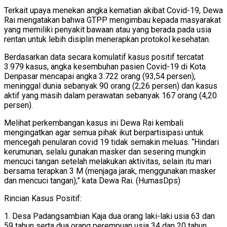
Terkait upaya menekan angka kematian akibat Covid-19, Dewa
Rai mengatakan bahwa GTPP mengimbau kepada masyarakat
yang memiliki penyakit bawaan atau yang berada pada usia
rentan untuk lebih disiplin menerapkan protokol kesehatan.
Berdasarkan data secara komulatif kasus positif tercatat
3.979 kasus, angka kesembuhan pasien Covid-19 di Kota
Denpasar mencapai angka 3.722 orang (93,54 persen),
meninggal dunia sebanyak 90 orang (2,26 persen) dan kasus
aktif yang masih dalam perawatan sebanyak 167 orang (4,20
persen).
Melihat perkembangan kasus ini Dewa Rai kembali
mengingatkan agar semua pihak ikut berpartisipasi untuk
mencegah penularan covid 19 tidak semakin meluas. “Hindari
kerumunan, selalu gunakan masker dan sesering mungkin
mencuci tangan setelah melakukan aktivitas, selain itu mari
bersama terapkan 3 M (menjaga jarak, menggunakan masker
dan mencuci tangan),” kata Dewa Rai. (HumasDps)
Rincian Kasus Positif:
1. Desa Padangsambian Kaja dua orang laki-laki usia 63 dan
59 tahun serta dua orang perempuan usia 34 dan 20 tahun