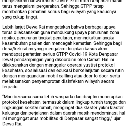
menjelaskan bahwa kasus Covid-19 di Kota Denpasar masih
terus mengalami pergerakan. Sehingga GTPP tetap
memberikan perhatian serius bagi wilayah yang kasusnya
yang cukup tinggi.
Lebih lanjut Dewa Rai mengatakan bahwa berbagai upaya
terus dilaksanakan guna mendukung upaya penurunan zona
resiko, penurunan tingkat penularan, meningkatkan angka
kesembuhan pasien dan mencegah kematian. Sehingga bagi
desa/kelurahan yang mengalami lonjakan kasus akan
mendapat perhatian serius GTPP Covid-19 Kota Denpasar
lewat pendampingan yang dikoordinir oleh Camat. Hal ini
dilaksanakan dengan menggelar operasi yustisi protokol
kesehatan, sosialisasi dan edukasi berkelanjutan secara rutin
dengan menggunakan mobil callling atau door to door, serta
melaksanakan penyemprotan disinfektan wilayah secara
terpadu.
“Mari bersama sama lebih waspada dan disiplin menerapkan
protokol kesehatan, termasuk dalam lingkup rumah tangga dan
lingkungan sekitar rumah, mengingat dua klaster yakni klaster
keluarga dan perjalanan dalam daerah masih mendominasi, hal
ini mengingat arus mobilitas di Denpasar sangat tinggi,” ujar
Dewa Rai.