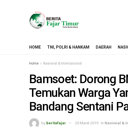
HOME
TNI, POLRI & HANKAM
DAERAH
NASI
Home
Nasional & Internasional
Bamsoet: Dorong B
Temukan Warga Yang
Bandang Sentani P
by
beritafajar
20 Maret 2019
in
Nasional & I