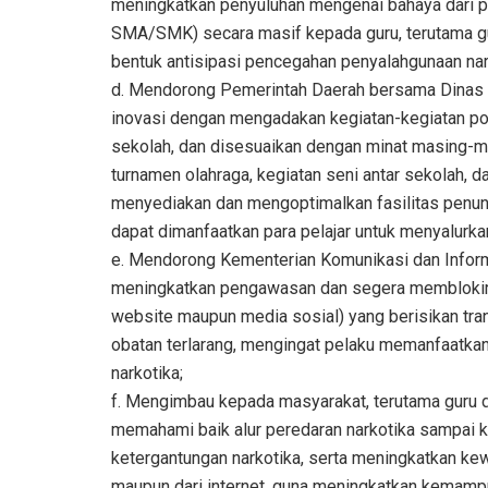
meningkatkan penyuluhan mengenai bahaya dari p
SMA/SMK) secara masif kepada guru, terutama gu
bentuk antisipasi pencegahan penyalahgunaan nark
d. Mendorong Pemerintah Daerah bersama Dinas 
inovasi dengan mengadakan kegiatan-kegiatan pos
sekolah, dan disesuaikan dengan minat masing-
turnamen olahraga, kegiatan seni antar sekolah
menyediakan dan mengoptimalkan fasilitas penun
dapat dimanfaatkan para pelajar untuk menyalurk
e. Mendorong Kementerian Komunikasi dan Info
meningkatkan pengawasan dan segera memblokir se
website maupun media sosial) yang berisikan tran
obatan terlarang, mengingat pelaku memanfaatka
narkotika;
f. Mengimbau kepada masyarakat, terutama guru 
memahami baik alur peredaran narkotika sampai ke
ketergantungan narkotika, serta meningkatkan ke
maupun dari internet, guna meningkatkan kemampu