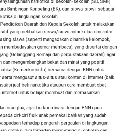
enyalahgunaan narkotika di sekolah-sekolah (SD, SMP,
ru Bimbingan Konseling (BK), dan siswa-siswi, sebagai
otika di lingkungan sekolah;
Pendidikan Daerah dan Kepala Sekolah untuk melakukan
itif yang melibatkan siswa/siswi antar kelas dan antar
masing siswa (seperti mengadakan dinamika kelompok,
, dan membudayakan gemar membaca), yang disertai dengan
jang (Gelanggang Remaja dan perpustakaan daerah), agar
an dan mengembangkan bakat dan minat yang positif;
rmatika (Kemenkominfo) bersama dengan BNN untuk
rta mengusut situs-situs atau konten di internet (baik
saksi jual-beli narkotika ataupun cara membuat obat-
n internet untuk belajar membuat dan memasarkan
dan orangtua, agar berkoordinasi dengan BNN guna
pada ciri-ciri fisik anak pemakai bahkan yang sudah
waspadaan terhadap pengaruh pergaulan di lingkungan
an deteksi dini terhadap murid-murid di sekolah dan