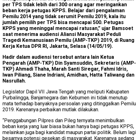
per TPS tidak lebih dari 300 orang agar meringankan
beban kerja petugas KPPS. Belajar dari pengalaman
Pemilu 2014 yang tidak serumit Pemilu 2019, kala itu
jumlah pemilih per TPS bisa mencapai 500. Petugas
KPPS yang meninggal mencapai ratusan,” ujar Bamsoet
saat menerima audiensi Aliansi Masyarakat Peduli
Tragedi Kemanusiaan Pemilu (AMP-TKP) 2019, di Ruang
Kerja Ketua DPR RI, Jakarta, Selasa (14/05/19).
Hadir dalam audiensi tersebut antara lain Ketua
Pengarah (AMP-TKP) Din Syamsuddin, Sekretaris (AMP-
TKP) Ahmadi Thaha, Marah Santi Siregar, Fahmi Idris,
Iwan Piliang, Siane Indriani, Amidhan, Hatta Taliwang dan
Nasrullah.
Legislator Dapil VII Jawa Tengah yang meliputi Kabupaten
Purbalingga, Banjarnegara dan Kebumen ini tidak menutup
mata terhadap banyaknya persoalan yang ditinggalkan Pemilu
2019. Karenanya perbaikan mutlak dilakukan.
“Penggabungan Pilpres dan Pileg ternyata menimbulkan
beban kerja yang luar biasa bukan hanya bagi petugas KPPS,
melainkan juga bagi kandidat maupun partai politik. Belum lagi
besarnya potensi gesekan di masyarakat. Karenanya sedang