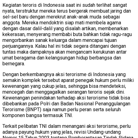
Kegiatan teroris di Indonesia saat ini sudah terlihat sangat
nyata, terstruktur mereka terus bergerak membuat jaring dan
sel-sel baru dengan merekrut anak-anak muda sebagai
anggota. Mereka mendoktrin siap mati membela agama
dengan dasar dalil-dalil yang disalah artikan, membenarkan
kekerasan, menyerang membabi buta bahkan tidak ragu-ragu
mengorbankan sanak keluarga dalam mencapai tujuan
perjuangannya. Kalau hal ini tidak segera ditangani dengan
tuntas maka dampaknya akan mengancam kerukunan antar
umat beragama dan kelangsungan hidup berbangsa dan
bernegara.
Dengan berkembangnya aksi terorisme di Indonesia yang
semakin komplek tersebut aparat penegak hukum perlu miliki
kewenangan yang cukup jelas, sehingga bisa mendeteksi,
mencegah dan menggagalkan serangan teroris sejak dini.
Kewenangan penindakan terhadap aksi terorisme tidak bisa
dibebankan pada Polri dan Badan Nasional Penanggulangan
Terorisme (BNPT) saja namun perlu peran serta seluruh
komponen bangsa termasuk TNI.
Terkait pelibatan TNI dalam menangani aksi terorisme, perlu
adanya payung hukum yang jelas, revisi Undang-undang
Nomor 15 Tahun 2003 tentang Pemberantasan Tindak Pidana