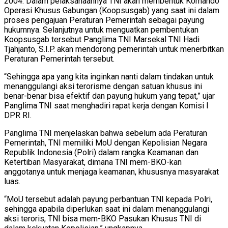
2004. Dalam pelaksanaannya TNI akan membentuk Komando
Operasi Khusus Gabungan (Koopsusgab) yang saat ini dalam
proses pengajuan Peraturan Pemerintah sebagai payung
hukumnya. Selanjutnya untuk menguatkan pembentukan
Koopsusgab tersebut Panglima TNI Marsekal TNI Hadi
Tjahjanto, S.I.P. akan mendorong pemerintah untuk menerbitkan
Peraturan Pemerintah tersebut.
“Sehingga apa yang kita inginkan nanti dalam tindakan untuk
menanggulangi aksi terorisme dengan satuan khusus ini
benar-benar bisa efektif dan payung hukum yang tepat,” ujar
Panglima TNI saat menghadiri rapat kerja dengan Komisi I
DPR RI.
Panglima TNI menjelaskan bahwa sebelum ada Peraturan
Pemerintah, TNI memiliki MoU dengan Kepolisian Negara
Republik Indonesia (Polri) dalam rangka Keamanan dan
Ketertiban Masyarakat, dimana TNI mem-BKO-kan
anggotanya untuk menjaga keamanan, khususnya masyarakat
luas.
“MoU tersebut adalah payung perbantuan TNI kepada Polri,
sehingga apabila diperlukan saat ini dalam menanggulangi
aksi teroris, TNI bisa mem-BKO Pasukan Khusus TNI di