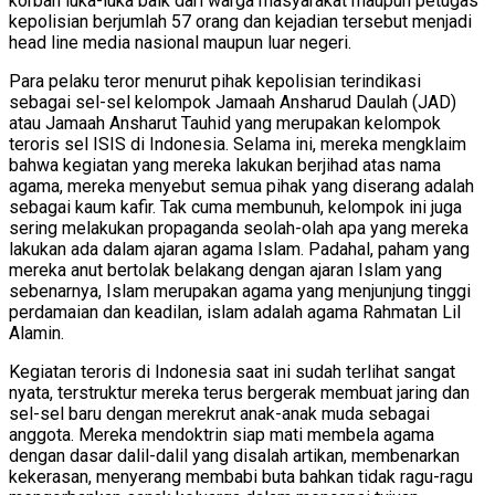
korban luka-luka baik dari warga masyarakat maupun petugas
kepolisian berjumlah 57 orang dan kejadian tersebut menjadi
head line media nasional maupun luar negeri.
Para pelaku teror menurut pihak kepolisian terindikasi
sebagai sel-sel kelompok Jamaah Ansharud Daulah (JAD)
atau Jamaah Ansharut Tauhid yang merupakan kelompok
teroris sel ISIS di Indonesia. Selama ini, mereka mengklaim
bahwa kegiatan yang mereka lakukan berjihad atas nama
agama, mereka menyebut semua pihak yang diserang adalah
sebagai kaum kafir. Tak cuma membunuh, kelompok ini juga
sering melakukan propaganda seolah-olah apa yang mereka
lakukan ada dalam ajaran agama Islam. Padahal, paham yang
mereka anut bertolak belakang dengan ajaran Islam yang
sebenarnya, Islam merupakan agama yang menjunjung tinggi
perdamaian dan keadilan, islam adalah agama Rahmatan Lil
Alamin.
Kegiatan teroris di Indonesia saat ini sudah terlihat sangat
nyata, terstruktur mereka terus bergerak membuat jaring dan
sel-sel baru dengan merekrut anak-anak muda sebagai
anggota. Mereka mendoktrin siap mati membela agama
dengan dasar dalil-dalil yang disalah artikan, membenarkan
kekerasan, menyerang membabi buta bahkan tidak ragu-ragu