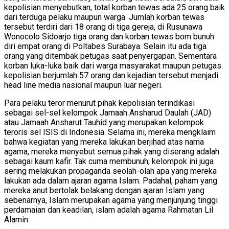
kepolisian menyebutkan, total korban tewas ada 25 orang baik
dari terduga pelaku maupun warga. Jumlah korban tewas
tersebut terdiri dari 18 orang di tiga gereja, di Rusunawa
Wonocolo Sidoarjo tiga orang dan korban tewas bom bunuh
diri empat orang di Poltabes Surabaya. Selain itu ada tiga
orang yang ditembak petugas saat penyergapan. Sementara
korban luka-luka baik dari warga masyarakat maupun petugas
kepolisian berjumlah 57 orang dan kejadian tersebut menjadi
head line media nasional maupun luar negeri.
Para pelaku teror menurut pihak kepolisian terindikasi
sebagai sel-sel kelompok Jamaah Ansharud Daulah (JAD)
atau Jamaah Ansharut Tauhid yang merupakan kelompok
teroris sel ISIS di Indonesia. Selama ini, mereka mengklaim
bahwa kegiatan yang mereka lakukan berjihad atas nama
agama, mereka menyebut semua pihak yang diserang adalah
sebagai kaum kafir. Tak cuma membunuh, kelompok ini juga
sering melakukan propaganda seolah-olah apa yang mereka
lakukan ada dalam ajaran agama Islam. Padahal, paham yang
mereka anut bertolak belakang dengan ajaran Islam yang
sebenarnya, Islam merupakan agama yang menjunjung tinggi
perdamaian dan keadilan, islam adalah agama Rahmatan Lil
Alamin.