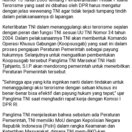
Terorisme yang saat ini dibahas oleh DPR harus mengatur
dengan jelas wewenang TNI agar tidak terjadi tumpang tindih
dalam pelaksanaannya di lapangan.
Keterlibatan TNI dalam menanggulangi aksi terorisme sejalan
dengan peran dan fungsi TNI sesuai UU TNI Nomor 34 tahun
2004. Dalam pelaksanaannya TNI akan membentuk Komando
Operasi Khusus Gabungan (Koopsusgab) yang saat ini dalam
proses pengajuan Peraturan Pemerintah sebagai payung
hukumnya. Selanjutnya untuk menguatkan pembentukan
Koopsusgab tersebut Panglima TNI Marsekal TNI Hadi
Tjahjanto, S.I.P. akan mendorong pemerintah untuk menerbitkan
Peraturan Pemerintah tersebut.
“Sehingga apa yang kita inginkan nanti dalam tindakan untuk
menanggulangi aksi terorisme dengan satuan khusus ini
benar-benar bisa efektif dan payung hukum yang tepat,” ujar
Panglima TNI saat menghadiri rapat kerja dengan Komisi I
DPR RI.
Panglima TNI menjelaskan bahwa sebelum ada Peraturan
Pemerintah, TNI memiliki MoU dengan Kepolisian Negara
Republik Indonesia (Polri) dalam rangka Keamanan dan
Ketertiban Masyarakat, dimana TNI mem-BKO-kan