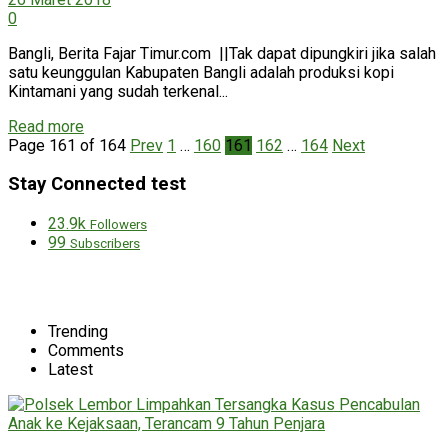
0
Bangli, Berita Fajar Timur.com ||Tak dapat dipungkiri jika salah
satu keunggulan Kabupaten Bangli adalah produksi kopi
Kintamani yang sudah terkenal...
Read more
Page 161 of 164
Prev
1
…
160
161
162
…
164
Next
Stay Connected test
23.9k
Followers
99
Subscribers
Trending
Comments
Latest