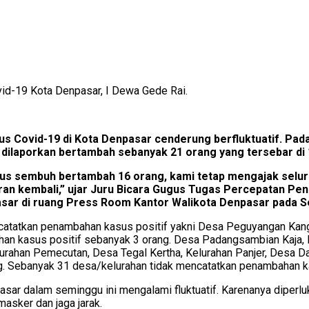
vid-19 Kota Denpasar, I Dewa Gede Rai.
s Covid-19 di Kota Denpasar cenderung berfluktuatif. Pad
9 dilaporkan bertambah sebanyak 21 orang yang tersebar di
sus sembuh bertambah 16 orang, kami tetap mengajak selur
ran kembali,” ujar Juru Bicara Gugus Tugas Percepatan Pen
r di ruang Press Room Kantor Walikota Denpasar pada Sen
atatkan penambahan kasus positif yakni Desa Peguyangan Kangi
n kasus positif sebanyak 3 orang. Desa Padangsambian Kaja, 
rahan Pemecutan, Desa Tegal Kertha, Kelurahan Panjer, Desa Da
. Sebanyak 31 desa/kelurahan tidak mencatatkan penambahan ka
pasar dalam seminggu ini mengalami fluktuatif. Karenanya diper
asker dan jaga jarak.