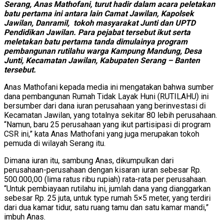
Serang, Anas Mathofani, turut hadir dalam acara peletakan
batu pertama ini antara lain Camat Jawilan, Kapolsek
Jawilan, Danramil, tokoh masyarakat Junti dan UPTD
Pendidikan Jawilan. Para pejabat tersebut ikut serta
meletakan batu pertama tanda dimulainya program
pembangunan rutilahu warga Kampung Mandung, Desa
Junti, Kecamatan Jawilan, Kabupaten Serang – Banten
tersebut.
Anas Mathofani kepada media ini mengatakan bahwa sumber
dana pembangunan Rumah Tidak Layak Huni (RUTILAHU) ini
bersumber dari dana iuran perusahaan yang berinvestasi di
Kecamatan Jawilan, yang totalnya sekitar 80 lebih perusahaan.
“Namun, baru 25 perusahaan yang ikut partisipasi di program
CSR ini,” kata Anas Mathofani yang juga merupakan tokoh
pemuda di wilayah Serang itu.
Dimana iuran itu, sambung Anas, dikumpulkan dari
perusahaan-perusahaan dengan kisaran iuran sebesar Rp.
500.000,00 (lima ratus ribu rupiah) rata-rata per perusahaan.
“Untuk pembiayaan rutilahu ini, jumlah dana yang dianggarkan
sebesar Rp. 25 juta, untuk type rumah 5×5 meter, yang terdiri
dari dua kamar tidur, satu ruang tamu dan satu kamar mandi,”
imbuh Anas.