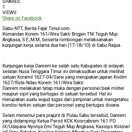
SHARES
1
VIEWS
Share on Facebook
Sabu-NTT, Berita Fajar Timur.com
Komandan Korem 161/Wira Sakti Brigjen TNI Teguh Muji
Angkasa, S.E.,M.M., beserta rombongan melaksanakan
kunjungan kerja selama dua hari (17-18/10) di Sabu Raijua.
Kunjungan kerja Danrem ke salah satu Kabupaten di wilayah
selatan Nusa Tenggara Timur ini dimaksudkan untuk melihat
satuan Koramil 1627-04/Sarai yang merupakan jajaran Kodim
1627/Rote Ndao Korem 161/Wira Sakti
Danrem melakukan tatap muka dengan personel baik militer
maupun sipil yang bertugas di satuan tersebut. Hal ini
merupakan suatu wujud tugas dari pimpinan untuk mengetahui
kondisi terkini satuan dan personel yang bertugas disana.
Selain menemui para prajurit di Pulau Sabu tersebut, Danrem
yang didampingi Ketua Persit KCK Koorcabrem 161 PD
IX/Udayana Nyonya Erni Teguh Muji Angkasa, Kasiops Kolonel