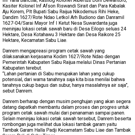
Inf Yana Bahctiar, Kasilog Kolonel Albertus Doni Dewantoro,
Kasiter Kolonel Inf Afson Riswandi Sirait dan Para Kabalak
Aju Korem, Plt Bupati Sabu Raijua Nikodemus Rihi Heke,
Dandim 1627/Rote Ndao Letkol Arh Budiono dan Danramil
1627-04/Sarai Mayor Inf I Ketut Nesa Suwardanta juga
meninjau lokasi cetak sawah baru di Desa Eilogo seluas 24
Hektare, Desa Kotahawu 3 Hektare dan Desa Raikore 25
Hektare, Kecamatan Sabu Liae.
Danrem mengapreasi program cetak sawah yang
dilaksanakan kerjasama Kodim 1627/Rote Ndao dengan
Pemerintah Kabupaten Sabu Raijua melalui Dinas Pertanian
Kabupaten terebut.
“Lahan pertanian di Sabu merupakan lahan yang cukup
potensial, dari warna tanahnya saja kita bisa menilai bahwa
tanahnya cukup bagus dan subur, hanya masalahnya air saja”,
sebut Danrem.
Danrem berharap dengan musim penghujan yang akan segera
datang dapatkah membantu dalam proses dan progres untuk
program cetak sawah mulai dari penanaman sampai panen.
Selain meninjau lokasi cetak sawah tersebut, Danrem beserta
rombongan juga melihat dua lokasi tambak garam yaitu
Tambak Garam Halla Padji Kecamatam Sabu Liae dan Tambak