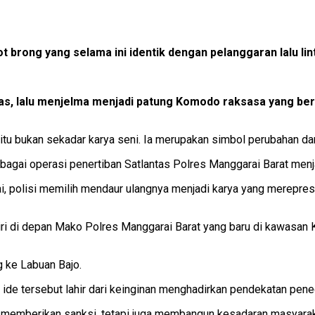
brong yang selama ini identik dengan pelanggaran lalu li
dilas, lalu menjelma menjadi patung Komodo raksasa yang be
itu bukan sekadar karya seni. Ia merupakan simbol perubahan da
agai operasi penertiban Satlantas Polres Manggarai Barat menja
ilai, polisi memilih mendaur ulangnya menjadi karya yang merepr
rdiri di depan Mako Polres Manggarai Barat yang baru di kawasa
 ke Labuan Bajo.
ide tersebut lahir dari keinginan menghadirkan pendekatan pene
l memberikan sanksi, tetapi juga membangun kesadaran masyarak