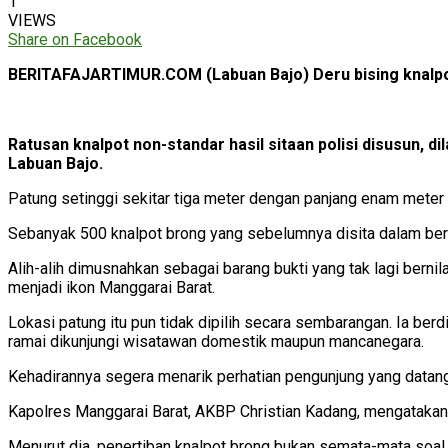
1
VIEWS
Share on Facebook
BERITAFAJARTIMUR.COM (Labuan Bajo) Deru bising knalpot 
Ratusan knalpot non-standar hasil sitaan polisi disusun, 
Labuan Bajo.
Patung setinggi sekitar tiga meter dengan panjang enam meter 
Sebanyak 500 knalpot brong yang sebelumnya disita dalam berb
Alih-alih dimusnahkan sebagai barang bukti yang tak lagi bern
menjadi ikon Manggarai Barat.
Lokasi patung itu pun tidak dipilih secara sembarangan. Ia be
ramai dikunjungi wisatawan domestik maupun mancanegara.
Kehadirannya segera menarik perhatian pengunjung yang datang
Kapolres Manggarai Barat, AKBP Christian Kadang, mengatakan 
Menurut dia, penertiban knalpot brong bukan semata-mata soa