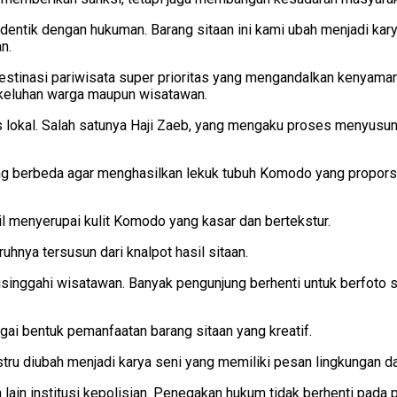
 identik dengan hukuman. Barang sitaan ini kami ubah menjadi
n.
stinasi pariwisata super prioritas yang mengandalkan kenyamana
 keluhan warga maupun wisatawan.
las lokal. Salah satunya Haji Zaeb, yang mengaku proses menyu
ang berbeda agar menghasilkan lekuk tubuh Komodo yang proporsi
l menyerupai kulit Komodo yang kasar dan bertekstur.
hnya tersusun dari knalpot hasil sitaan.
 disinggahi wisatawan. Banyak pengunjung berhenti untuk berfoto
gai bentuk pemanfaatan barang sitaan yang kreatif.
stru diubah menjadi karya seni yang memiliki pesan lingkungan dan
 lain institusi kepolisian. Penegakan hukum tidak berhenti pada p