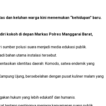
ntas dan keluhan warga kini menemukan “kehidupan” baru.
rdiri kokoh di depan Markas Polres Manggarai Barat,
ri sumber polusi suara menjadi media edukasi publik.
di bahan utama instalasi tersebut.
esentasikan identitas daerah: Komodo, satwa endemik yang
n Kampung Ujung, bersebelahan dengan pusat kuliner malam yang
gakan hukum yang lebih edukatif dan humanis.
at tentang pentingnya menjaga kenyamanan ruang publik.