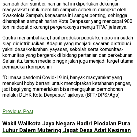
sampah dari sumber, namun hal ini diperlukan dukungan
masyarakat untuk memilah sampah sebelum diangkut oleh
Swakelola Sampah, kerjasama ini sangat penting, sehingga
diharapkan sampah harian Kota Denpasar yang mencapai 900
ton ini dapat dikurangi pergerakanya menuju TPA,” jelasnya.
Gustra menambahkan, hasil produksi pupuk kompos ini sudah
siap didistribusikan. Adapun yang menjadi sasaran distribusi
yakni desa/kelurahan, yayasan, sekolah serta komunitas-
komunitas yang bergerak di bidang pertanian dan perkebunan.
Selain itu, taman media pinggir jalan juga menjadi target utama
pemupukan kompos ini.
“Di masa pandemi Covid-19 ini, banyak masyarakat yang
menekuni hoby bertani untuk menciptakan ketahanan pangan,
jadi bagi yang memerlukan bisa mengajukan permohonan
melalui DLHK Kota Denpasar,” ajaknya. (BFT/DPS/Ags).
Previous Post
Wakil Walikota Jaya Negara Hadiri Piodalan Pura
Luhur Dalem Mutering Jagat Desa Adat Kesiman