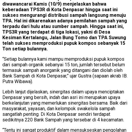
diwawancarai Kamis (10/9) menjelaskan bahwa
keberadaan TPS3R di Kota Denpasar hingga saat ini
sukses mengurangi distribusi sampah langsung menuju
TPA. Hal ini dikarenakan adanya pemilahan sampah yang
terpadu dari hulu atau sumber sampah. Hingga saat ini,
TPS3R yang terdapat di tiga lokasi, yakni di Desa
Kesiman Kertalangu, Jalan Bung Tomo dan TPA Suwung
telah sukses memproduksi pupuk kompos sebanyak 15
Ton setiap bulannya.
“Setiap bulannya kami mampu memproduksi pupuk kompos
dari sampah organik sebanyai 15 ton, jumlah tersebut belum
termasuk sampah anorganik yang ditangani dan diolah oleh
Bank Sampah di Kota Denpasar,” ujar Gustra (sapaan akrab IB.
Putra Wibawa).
Lebih lanjut dijelaskan, sinergitas dalam upaya menciptakan
Denpasar yang bersih, indah dan asri ini merupakan upaya
berkelanjutan yang memerlukan sinergitas bersama. Baik dari
masyarakat, yayasan, dan kelompok swakelola sampah
sangatlah penting. Di Kota Denpasar sendiri terdapat
sedikitnya 220 Bank Sampah yang tersebar di 4 kecamatan.
“Tentu ini sangat produktif dalam mensukseskan pengolahan