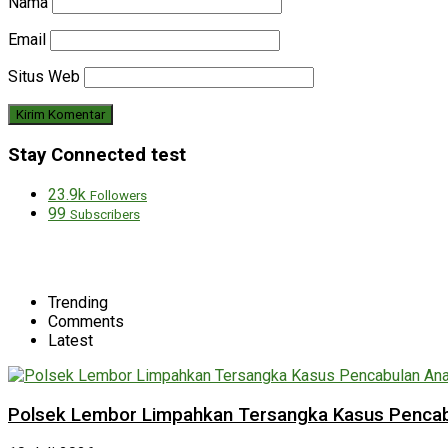
Nama
Email
Situs Web
Stay Connected test
23.9k
Followers
99
Subscribers
Trending
Comments
Latest
Polsek Lembor Limpahkan Tersangka Kasus Pencabu