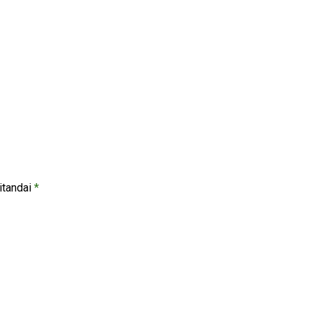
itandai
*