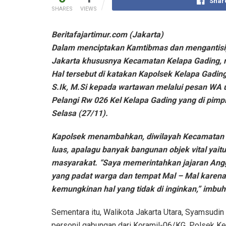
Shar
SHARES
VIEWS
Beritafajartimur.com (Jakarta)
Dalam menciptakan Kamtibmas dan mengantisipa
Jakarta khususnya Kecamatan Kelapa Gading, 
Hal tersebut di katakan Kapolsek Kelapa Gading,
S.Ik, M.Si kepada wartawan melalui pesan WA u
Pelangi Rw 026 Kel Kelapa Gading yang di pimpi
Selasa (27/11).
Kapolsek menambahkan, diwilayah Kecamatan 
luas, apalagu banyak bangunan objek vital yait
masyarakat. “Saya memerintahkan jajaran Anggo
yang padat warga dan tempat Mal – Mal karen
kemungkinan hal yang tidak di inginkan,” imbu
Sementara itu, Walikota Jakarta Utara, Syamsudin
personil gabungan dari Koramil-06/KG, Polsek Ke