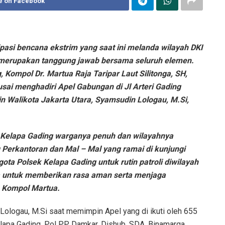
e on Facebook
si bencana ekstrim yang saat ini melanda wilayah DKI
merupakan tanggung jawab bersama seluruh elemen.
 Kompol Dr. Martua Raja Taripar Laut Silitonga, SH,
sai menghadiri Apel Gabungan di Jl Arteri Gading
n Walikota Jakarta Utara, Syamsudin Lologau, M.Si,
Kelapa Gading warganya penuh dan wilayahnya
u Perkantoran dan Mal – Mal yang ramai di kunjungi
ta Polsek Kelapa Gading untuk rutin patroli diwilayah
a untuk memberikan rasa aman serta menjaga
h Kompol Martua.
 Lologau, M.Si saat memimpin Apel yang di ikuti oleh 655
lapa Gading, Pol PP, Damkar, Dishub, SDA, Binamarga,