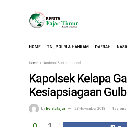
HOME
TNI, POLRI & HANKAM
DAERAH
NASI
Home
Nasional & Internasional
Kapolsek Kelapa Ga
Kesiapsiagaan Gul
by
beritafajar
28 November 2018
in
Nasional
0
1