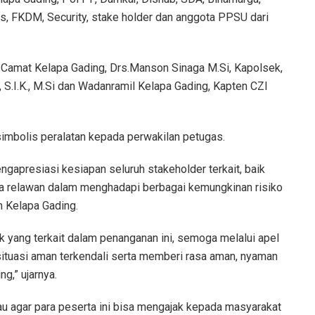
s, FKDM, Security, stake holder dan anggota PPSU dari
Camat Kelapa Gading, Drs.Manson Sinaga M.Si, Kapolsek,
., S.I.K., M.Si dan Wadanramil Kelapa Gading, Kapten CZI
simbolis peralatan kepada perwakilan petugas.
gapresiasi kesiapan seluruh stakeholder terkait, baik
rta relawan dalam menghadapi berbagai kemungkinan risiko
h Kelapa Gading.
k yang terkait dalam penanganan ini, semoga melalui apel
tuasi aman terkendali serta memberi rasa aman, nyaman
g,” ujarnya.
 agar para peserta ini bisa mengajak kepada masyarakat