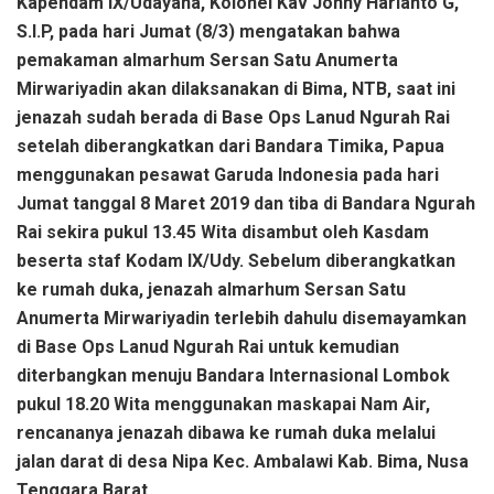
Kapendam IX/Udayana, Kolonel Kav Jonny Harianto G,
S.I.P, pada hari Jumat (8/3) mengatakan bahwa
pemakaman almarhum Sersan Satu Anumerta
Mirwariyadin akan dilaksanakan di Bima, NTB, saat ini
jenazah sudah berada di Base Ops Lanud Ngurah Rai
setelah diberangkatkan dari Bandara Timika, Papua
menggunakan pesawat Garuda Indonesia pada hari
Jumat tanggal 8 Maret 2019 dan tiba di Bandara Ngurah
Rai sekira pukul 13.45 Wita disambut oleh Kasdam
beserta staf Kodam IX/Udy. Sebelum diberangkatkan
ke rumah duka, jenazah almarhum Sersan Satu
Anumerta Mirwariyadin terlebih dahulu disemayamkan
di Base Ops Lanud Ngurah Rai untuk kemudian
diterbangkan menuju Bandara Internasional Lombok
pukul 18.20 Wita menggunakan maskapai Nam Air,
rencananya jenazah dibawa ke rumah duka melalui
jalan darat di desa Nipa Kec. Ambalawi Kab. Bima, Nusa
Tenggara Barat.