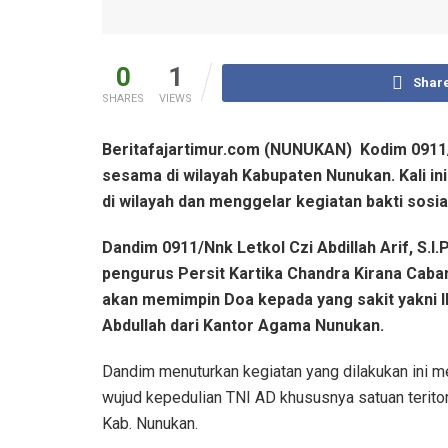
0
1
Shar
SHARES
VIEWS
Beritafajartimur.com (NUNUKAN) Kodim 0911
sesama di wilayah Kabupaten Nunukan. Kali 
di wilayah dan menggelar kegiatan bakti sos
Dandim 0911/Nnk Letkol Czi Abdillah Arif, S.
pengurus Persit Kartika Chandra Kirana Caban
akan memimpin Doa kepada yang sakit yakni Ib
Abdullah dari Kantor Agama Nunukan.
Dandim menuturkan kegiatan yang dilakukan ini me
wujud kepedulian TNI AD khususnya satuan terit
Kab. Nunukan.