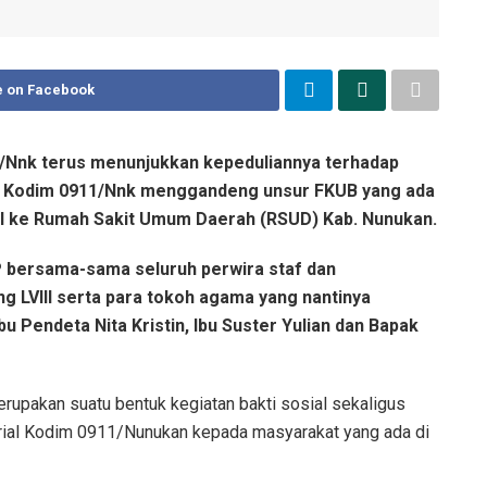
e on Facebook
/Nnk terus menunjukkan kepeduliannya terhadap
ini Kodim 0911/Nnk menggandeng unsur FKUB yang ada
ial ke Rumah Sakit Umum Daerah (RSUD) Kab. Nunukan.
I.P bersama-sama seluruh perwira staf dan
g LVIII serta para tokoh agama yang nantinya
u Pendeta Nita Kristin, Ibu Suster Yulian dan Bapak
rupakan suatu bentuk kegiatan bakti sosial sekaligus
orial Kodim 0911/Nunukan kepada masyarakat yang ada di