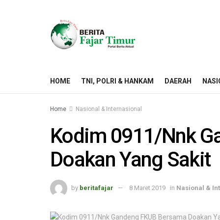
HOME
TNI, POLRI & HANKAM
DAERAH
NASI
Home
Nasional & Internasional
Kodim 0911/Nnk G
Doakan Yang Sakit
by
beritafajar
8 Maret 2019
in
Nasional & In