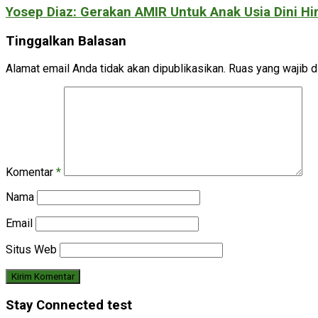
Yosep Diaz: Gerakan AMIR Untuk Anak Usia Dini Hin
Tinggalkan Balasan
Alamat email Anda tidak akan dipublikasikan.
Ruas yang wajib d
Komentar
*
Nama
Email
Situs Web
Stay Connected test