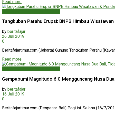
Read more
Geology & Geography & Vulkanik
Tangkuban Parahu Erupsi: BNPB Himbau Wisatawan 
by
beritafajar
26 Juli 2019
0
Beritafajartimur.com (Jakarta) Gunung Tangkuban Parahu (Kawah 
Read more
Geology & Geography & Vulkanik
Gempabumi Magnitudo 6.0 Mengguncang Nusa Dua Ba
by
beritafajar
16 Juli 2019
0
Beritafajartimur.com (Denpasar, Bali) Pagi ini, Selasa (16/7/