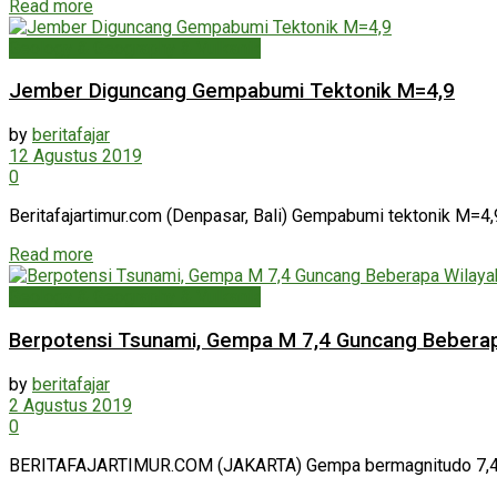
Read more
Geology & Geography & Vulkanik
Jember Diguncang Gempabumi Tektonik M=4,9
by
beritafajar
12 Agustus 2019
0
Beritafajartimur.com (Denpasar, Bali) Gempabumi tektonik M=4,9
Read more
Geology & Geography & Vulkanik
Berpotensi Tsunami, Gempa M 7,4 Guncang Bebera
by
beritafajar
2 Agustus 2019
0
BERITAFAJARTIMUR.COM (JAKARTA) Gempa bermagnitudo 7,4 terja