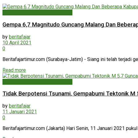
Geology & Geography & Vulkanik
Gempa 6,7 Magnitudo Guncang Malang Dan Beberap
by
beritafajar
10 April 2021
0
Beritafajartimur.com (Surabaya-Jatim) - Siang ini telah terjadi 
Read more
Geology & Geography & Vulkanik
Tidak Berpotensi Tsunami, Gempabumi Tektonik M 5
by
beritafajar
11 Januari 2021
0
Beritafajartimur.com (Jakarta) Hari Senin, 11 Januari 2021 puk