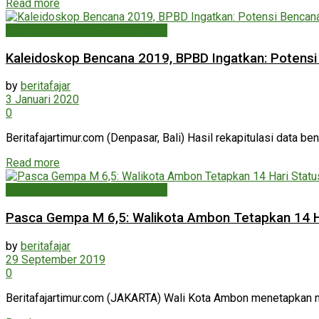
Read more
Geology & Geography & Vulkanik
Kaleidoskop Bencana 2019, BPBD Ingatkan: Potensi
by
beritafajar
3 Januari 2020
0
Beritafajartimur.com (Denpasar, Bali) Hasil rekapitulasi data 
Read more
Geology & Geography & Vulkanik
Pasca Gempa M 6,5: Walikota Ambon Tetapkan 14 H
by
beritafajar
29 September 2019
0
Beritafajartimur.com (JAKARTA) Wali Kota Ambon menetapkan m