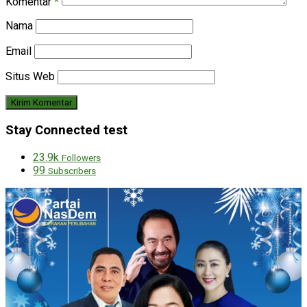
Komentar
*
Nama
Email
Situs Web
Stay Connected test
23.9k
Followers
99
Subscribers