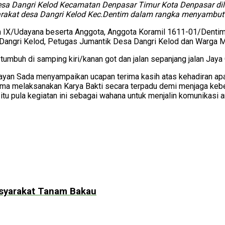
 Desa Dangri Kelod Kecamatan Denpasar Timur Kota Denpasar di
rakat desa Dangri Kelod Kec.Dentim dalam rangka menyambut
dam IX/Udayana beserta Anggota, Anggota Koramil 1611-01/Denti
sa Dangri Kelod, Petugas Jumantik Desa Dangri Kelod dan Warga 
umbuh di samping kiri/kanan got dan jalan sepanjang jalan Jaya 
ayan Sada menyampaikan ucapan terima kasih atas kehadiran ap
ma melaksanakan Karya Bakti secara terpadu demi menjaga kebers
 itu pula kegiatan ini sebagai wahana untuk menjalin komunikas
asyarakat Tanam Bakau