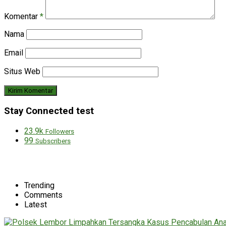
Komentar
*
Nama
Email
Situs Web
Stay Connected test
23.9k
Followers
99
Subscribers
Trending
Comments
Latest