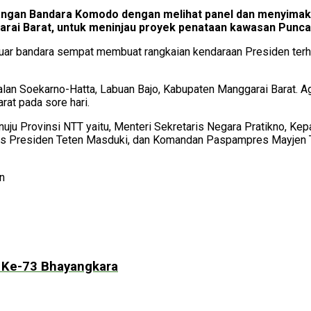
ngan Bandara Komodo dengan melihat panel dan menyimak 
rai Barat, untuk meninjau proyek penataan kawasan Punca
luar bandara sempat membuat rangkaian kendaraan Presiden terh
lan Soekarno-Hatta, Labuan Bajo, Kabupaten Manggarai Barat. Age
at pada sore hari.
ju Provinsi NTT yaitu, Menteri Sekretaris Negara Pratikno, Kepa
sus Presiden Teten Masduki, dan Komandan Paspampres Mayjen T
en
T Ke-73 Bhayangkara