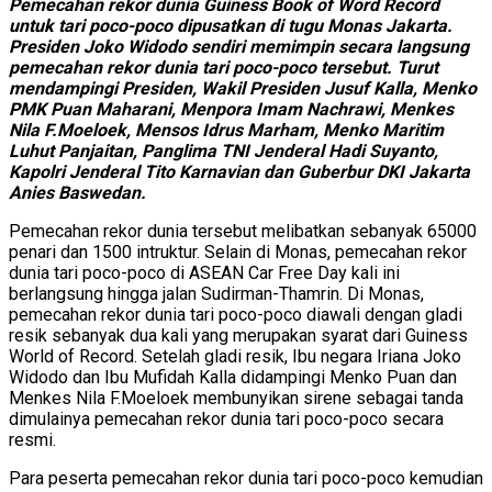
Pemecahan rekor dunia Guiness Book of Word Record
untuk tari poco-poco dipusatkan di tugu Monas Jakarta.
Presiden Joko Widodo sendiri memimpin secara langsung
pemecahan rekor dunia tari poco-poco tersebut. Turut
mendampingi Presiden, Wakil Presiden Jusuf Kalla, Menko
PMK Puan Maharani, Menpora Imam Nachrawi, Menkes
Nila F.Moeloek, Mensos Idrus Marham, Menko Maritim
Luhut Panjaitan, Panglima TNI Jenderal Hadi Suyanto,
Kapolri Jenderal Tito Karnavian dan Guberbur DKI Jakarta
Anies Baswedan.
Pemecahan rekor dunia tersebut melibatkan sebanyak 65000
penari dan 1500 intruktur. Selain di Monas, pemecahan rekor
dunia tari poco-poco di ASEAN Car Free Day kali ini
berlangsung hingga jalan Sudirman-Thamrin. Di Monas,
pemecahan rekor dunia tari poco-poco diawali dengan gladi
resik sebanyak dua kali yang merupakan syarat dari Guiness
World of Record. Setelah gladi resik, Ibu negara Iriana Joko
Widodo dan Ibu Mufidah Kalla didampingi Menko Puan dan
Menkes Nila F.Moeloek membunyikan sirene sebagai tanda
dimulainya pemecahan rekor dunia tari poco-poco secara
resmi.
Para peserta pemecahan rekor dunia tari poco-poco kemudian