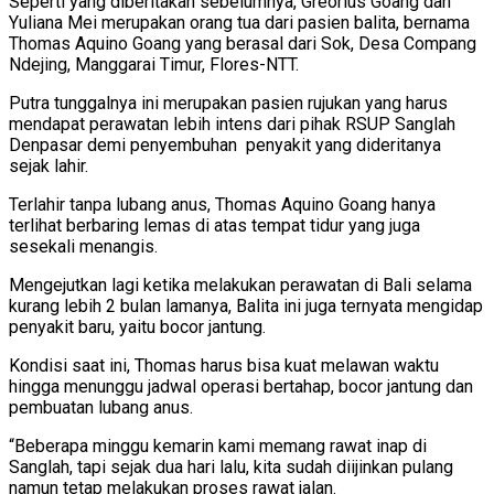
Seperti yang diberitakan sebelumnya, Greorius Goang dan
Yuliana Mei merupakan orang tua dari pasien balita, bernama
Thomas Aquino Goang yang berasal dari Sok, Desa Compang
Ndejing, Manggarai Timur, Flores-NTT.
Putra tunggalnya ini merupakan pasien rujukan yang harus
mendapat perawatan lebih intens dari pihak RSUP Sanglah
Denpasar demi penyembuhan penyakit yang dideritanya
sejak lahir.
Terlahir tanpa lubang anus, Thomas Aquino Goang hanya
terlihat berbaring lemas di atas tempat tidur yang juga
sesekali menangis.
Mengejutkan lagi ketika melakukan perawatan di Bali selama
kurang lebih 2 bulan lamanya, Balita ini juga ternyata mengidap
penyakit baru, yaitu bocor jantung.
Kondisi saat ini, Thomas harus bisa kuat melawan waktu
hingga menunggu jadwal operasi bertahap, bocor jantung dan
pembuatan lubang anus.
“Beberapa minggu kemarin kami memang rawat inap di
Sanglah, tapi sejak dua hari lalu, kita sudah diijinkan pulang
namun tetap melakukan proses rawat jalan.