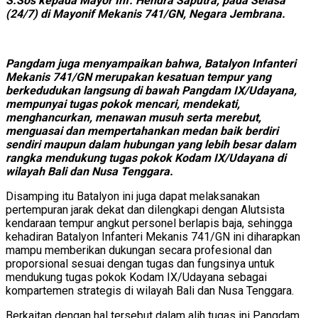
S.Sos kepada Mayor Inf. Hendra Saputra, pada Selasa
(24/7) di Mayonif Mekanis 741/GN, Negara Jembrana.
Pangdam juga menyampaikan bahwa, Batalyon Infanteri
Mekanis 741/GN merupakan kesatuan tempur yang
berkedudukan langsung di bawah Pangdam IX/Udayana,
mempunyai tugas pokok mencari, mendekati,
menghancurkan, menawan musuh serta merebut,
menguasai dan mempertahankan medan baik berdiri
sendiri maupun dalam hubungan yang lebih besar dalam
rangka mendukung tugas pokok Kodam IX/Udayana di
wilayah Bali dan Nusa Tenggara.
Disamping itu Batalyon ini juga dapat melaksanakan
pertempuran jarak dekat dan dilengkapi dengan Alutsista
kendaraan tempur angkut personel berlapis baja, sehingga
kehadiran Batalyon Infanteri Mekanis 741/GN ini diharapkan
mampu memberikan dukungan secara profesional dan
proporsional sesuai dengan tugas dan fungsinya untuk
mendukung tugas pokok Kodam IX/Udayana sebagai
kompartemen strategis di wilayah Bali dan Nusa Tenggara.
Berkaitan dengan hal tersebut dalam alih tugas ini Pangdam