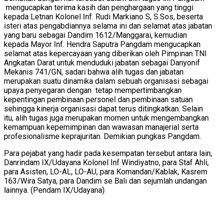
mengucapkan terima kasih dan penghargaan yang tinggi
kepada Letnan Kolonel Inf. Rudi Markiano S, S.Sos, beserta
isteri atas pengabdiannya selama ini dan selamat atas jabatan
yang baru sebagai Dandim 1612/Manggarai, kemudian
kepada Mayor Inf. Hendra Saputra Pangdam mengucapkan
selamat atas kepercayaan yang diberikan oleh Pimpinan TNI
Angkatan Darat untuk menduduki jabatan sebagai Danyonif
Mekanis 741/GN, sadari bahwa alih tugas dan jabatan
merupakan suatu dinamika dalam sebuah organisasi sebagai
upaya penyegaran dengan tetap mempertimbangkan
kepentingan pembinaan personel dan pembinaan satuan
sehingga kinerja organisasi dapat terus ditingkatkan. Selain
itu, alih tugas juga merupakan momen untuk mengembangkan
kemampuan kepemimpinan dan wawasan manajerial serta
profesionalisme keprajuritan. Demikian pungkas Pangdam.
Para pejabat yang hadir pada kesempatan tersebut antara lain,
Danrindam IX/Udayana Kolonel Inf Windiyatno, para Staf Ahli,
para Asisten, LO-AL, LO-AU, para Komandan/Kablak, Kasrem
163/Wira Satya, para Dandim se Bali dan sejumlah undangan
lainnya. (Pendam IX/Udayana)