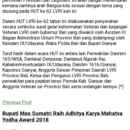
pemilihan Presiden dan Legislatif ini akan sangat menentukan
kemana nantinya arah Bangsa kita sesuai dengan tema yang
diusung pada HUT ke 62 LVRI kali ini.
Dalam HUT LVRI ke-62 tahun ini dilaksanakan penyerahan
secara simbolis surat gelar kehormatan Veteran dan tunjangan
Veteran LVRI oleh Gubernur Bali yang diwakili oleh Asisten III
Bagian Adminitrasi Umum Provinsi Bali yang didampingi oleh
Kasdam IX/Udayana, Waka Polda Bali dan Bupati Gianyar.
Turut hadir dalam acara HUT ini antara lain Perwakilan Danrem
163/WSA, Danlanal Denpasar, Danlanud Ngurah Rai,
Kababinminvetcadam IX/Udayana, Dandim 1616/Gianyar,
Kapolres Gianyar, Anggota Dewan Pimpinan Daerah LVRI
Provinsi Bali, Ketua dan Pengurus LVRI Provinsi Bali,
perwakilan para pejabat teras Pemda Kab. Gianyar dan
Anggota Veteran se-Provinsi Bali serta undangan lainnya. (*)
Previous Post
Bupati Mas Sumatri Raih Adhitya Karya Mahatva
Yodha Award 2018