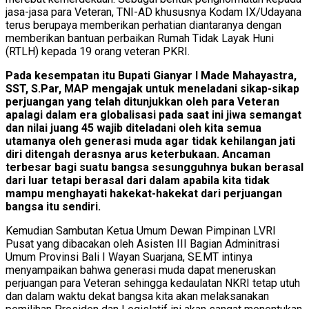
jasa-jasa para Veteran, TNI-AD khususnya Kodam IX/Udayana
terus berupaya memberikan perhatian diantaranya dengan
memberikan bantuan perbaikan Rumah Tidak Layak Huni
(RTLH) kepada 19 orang veteran PKRI.
Pada kesempatan itu Bupati Gianyar I Made Mahayastra,
SST, S.Par, MAP mengajak untuk meneladani sikap-sikap
perjuangan yang telah ditunjukkan oleh para Veteran
apalagi dalam era globalisasi pada saat ini jiwa semangat
dan nilai juang 45 wajib diteladani oleh kita semua
utamanya oleh generasi muda agar tidak kehilangan jati
diri ditengah derasnya arus keterbukaan. Ancaman
terbesar bagi suatu bangsa sesungguhnya bukan berasal
dari luar tetapi berasal dari dalam apabila kita tidak
mampu menghayati hakekat-hakekat dari perjuangan
bangsa itu sendiri.
Kemudian Sambutan Ketua Umum Dewan Pimpinan LVRI
Pusat yang dibacakan oleh Asisten III Bagian Adminitrasi
Umum Provinsi Bali I Wayan Suarjana, SE.MT intinya
menyampaikan bahwa generasi muda dapat meneruskan
perjuangan para Veteran sehingga kedaulatan NKRI tetap utuh
dan dalam waktu dekat bangsa kita akan melaksanakan