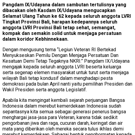
Pangdam IX/Udayana dalam sambutan tertulisnya yang
dibacakan oleh Kasdam IX/Udayana mengucapkan
Selamat Ulang Tahun ke 62 kepada seluruh anggota LVRI
Tingkat Provinsi Bali, harapan kedepannya seluruh
anggota LVRI Provinsi Bali tetap sehat, semangat,
kompak dan semakin solid untuk menjaga persatuan
dalam koridor Kebhinnekaan.
Dengan mengusung tema “Legiun Veteran RI Bertekad
Menyukseskan Pemilu Dengan Menjaga Persatuan Dan
Kesatuan Demi Tetap Tegaknya NKRI.” Pangdam IX/Udayana
mengajak kepada seluruh anggota LVRI beserta keluarga
serta segenap elemen masyarakat untuk turut serta menjaga
wilayah Bali tetap kondusif dalam menghadapi pesta
demokrasi pada bulan April nanti yaitu pemilihan Presiden dan
Wakil Presiden serta anggota Legislatif.
Apabila kita mengingat kembali sejarah perjuangan Bangsa
Indonesia dalam merebut kemerdekaan Indonesia sudah
sepantasnya kita semua sebagai generasi penerus bangsa
menghargai jasa-jasa para Veteran, karena tidak sedikit
pengorbanan jiwa dan raga, cucuran darah, keringat dan air
mata yang diberikan oleh mereka secara tulus ikhlas demi
merebut kemerdekaan. Sebagai bentuk penghormatan kepada