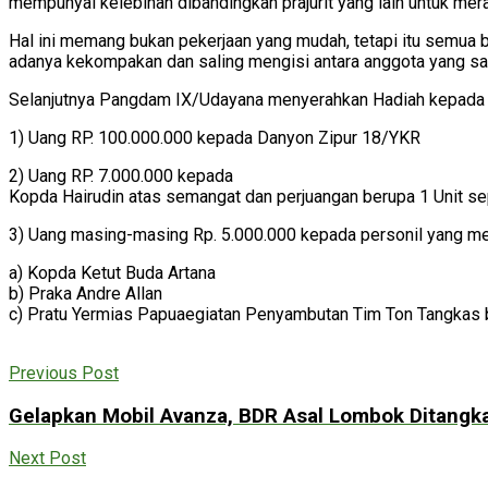
mempunyai kelebihan dibandingkan prajurit yang lain untuk mer
Hal ini memang bukan pekerjaan yang mudah, tetapi itu semua be
adanya kekompakan dan saling mengisi antara anggota yang satu
Selanjutnya Pangdam IX/Udayana menyerahkan Hadiah kepada P
1) Uang RP. 100.000.000 kepada Danyon Zipur 18/YKR
2) Uang RP. 7.000.000 kepada
Kopda Hairudin atas semangat dan perjuangan berupa 1 Unit s
3) Uang masing-masing Rp. 5.000.000 kepada personil yang me
a) Kopda Ketut Buda Artana
b) Praka Andre Allan
c) Pratu Yermias Papuaegiatan Penyambutan Tim Ton Tangkas b
Previous Post
Gelapkan Mobil Avanza, BDR Asal Lombok Ditangka
Next Post