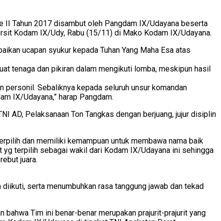
e II Tahun 2017 disambut oleh Pangdam IX/Udayana beserta
ersit Kodam IX/Udy, Rabu (15/11) di Mako Kodam IX/Udayana.
aikan ucapan syukur kepada Tuhan Yang Maha Esa atas
t tenaga dan pikiran dalam mengikuti lomba, meskipun hasil
an personil. Sebaliknya kepada seluruh unsur komandan
odam IX/Udayana,” harap Pangdam.
 AD, Pelaksanaan Ton Tangkas dengan berjuang, jujur disiplin
g terpilih dan memiliki kemampuan untuk membawa nama baik
yg terpilih sebagai wakil dari Kodam IX/Udayana ini sehingga
ebut juara.
 diikuti, serta menumbuhkan rasa tanggung jawab dan tekad
bahwa Tim ini benar-benar merupakan prajurit-prajurit yang