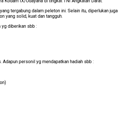
tra Kodam IX/Udayana di tingkat TNI Angkatan Darat.
ng tergabung dalam peleton ini. Selain itu, diperlukan juga
n yang solid, kuat dan tangguh.
yg diberikan sbb :
. Adapun personil yg mendapatkan hadiah sbb :
on)