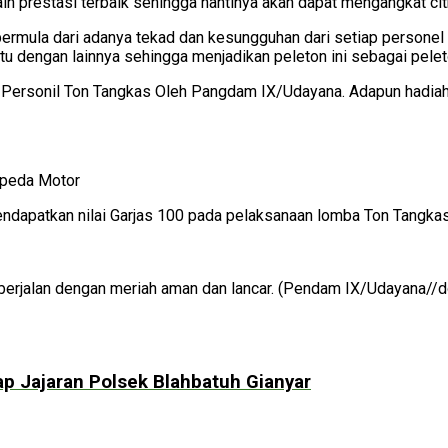
aih prestasi terbaik sehingga nantinya akan dapat mengangkat ci
rmula dari adanya tekad dan kesungguhan dari setiap personel ya
 dengan lainnya sehingga menjadikan peleton ini sebagai peleto
ersonil Ton Tangkas Oleh Pangdam IX/Udayana. Adapun hadiah 
epeda Motor
ndapatkan nilai Garjas 100 pada pelaksanaan lomba Ton Tangkas
erjalan dengan meriah aman dan lancar. (Pendam IX/Udayana//d
p Jajaran Polsek Blahbatuh Gianyar