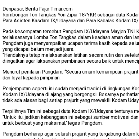
Denpasar, Berita Fajar Timur.com
Rombongan Ton Tangkas Yon Zipur 18/YKR sebagai duta Kodam
Para Asisten Kasdam IX/Udayana dan Para Kabalak Kodam IX/U
Pada kesempatan tersebut Pangdam IX/Udayana Mayjen TNI Ko
terlaksananya Lomba Ton Tangkas dalam keadaan aman dan lan
Pangdam juga menyampaikan ucapan terima kasih kepada seluru
yang dicapai belum menjadi juara.
“Hendaknya tetap melaksanakan latihan secara rutin dan setel
diingatkan agar laksanakan pembinaan secara baik untuk menci
Menurut penilaian Pangdam, “Secara umum kemampuan prajurit y
dan loyal kepada pimpinan.
Penjemputan seperti ini sudah menjadi tradisi di lingkungan 
Kodam IX/Udayana di ajang yang bergengsi. Besarnya perhatian
tidak ada alasan bagi setiap prajurit yang mewakili Kodam Ud
Terpilihnya Tim ini sebagai duta Kodam IX/Udayana tentunya 
“Untuk itu, jadikan kebanggaan ini sebagai sumber motivasi d
untuk berbuat yang maksimal,”tegas Pangdam.
Pangdam berharap agar seluruh prajurit yang tergabung dalam 