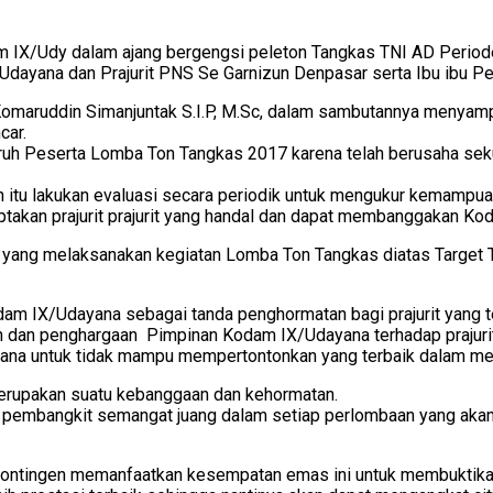
 IX/Udy dalam ajang bergengsi peleton Tangkas TNI AD Period
dayana dan Prajurit PNS Se Garnizun Denpasar serta Ibu ibu P
maruddin Simanjuntak S.I.P, M.Sc, dalam sambutannya menyamp
car.
h Peserta Lomba Ton Tangkas 2017 karena telah berusaha sekua
ah itu lakukan evaluasi secara periodik untuk mengukur kemampu
ptakan prajurit prajurit yang handal dan dapat membanggakan K
ang melaksanakan kegiatan Lomba Ton Tangkas diatas Target TNI
Kodam IX/Udayana sebagai tanda penghormatan bagi prajurit yan
 dan penghargaan Pimpinan Kodam IX/Udayana terhadap prajurit 
ayana untuk tidak mampu mempertontonkan yang terbaik dalam mer
merupakan suatu kebanggaan dan kehormatan.
an pembangkit semangat juang dalam setiap perlombaan yang akan
kontingen memanfaatkan kesempatan emas ini untuk membuktikan 