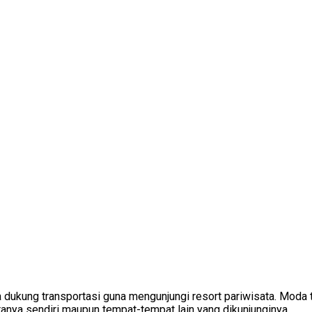
ya dukung transportasi guna mengunjungi resort pariwisata. Moda
ranya sendiri maupun tempat-tempat lain yang dikunjunginya.