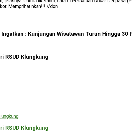
n,”jelasnya. Untuk diketahui, data di Persatuan Dokar Denpasar(
kor. Memprihatinkan!!! //don
a Ingatkan : Kunjungan Wisatawan Turun Hingga 30 
ri RSUD Klungkung
ri RSUD Klungkung