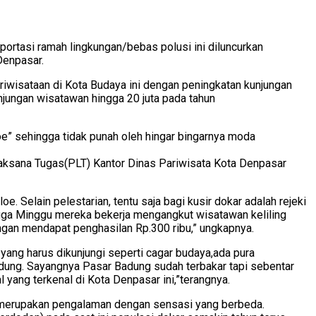
portasi ramah lingkungan/bebas polusi ini diluncurkan
Denpasar.
riwisataan di Kota Budaya ini dengan peningkatan kunjungan
jungan wisatawan hingga 20 juta pada tahun
oe” sehingga tidak punah oleh hingar bingarnya moda
aksana Tugas(PLT) Kantor Dinas Pariwisata Kota Denpasar
e. Selain pelestarian, tentu saja bagi kusir dokar adalah rejeki
gga Minggu mereka bekerja mengangkut wisatawan keliling
dengan mendapat penghasilan Rp.300 ribu,” ungkapnya.
yang harus dikunjungi seperti cagar budaya,ada pura
Badung. Sayangnya Pasar Badung sudah terbakar tapi sebentar
yang terkenal di Kota Denpasar ini,”terangnya.
an merupakan pengalaman dengan sensasi yang berbeda.