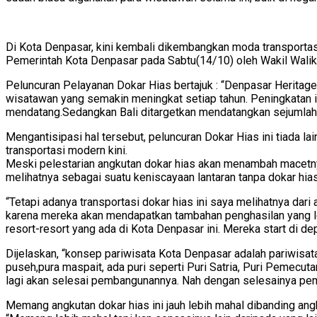
Di Kota Denpasar, kini kembali dikembangkan moda transportasi 
Pemerintah Kota Denpasar pada Sabtu(14/10) oleh Wakil Walik
Peluncuran Pelayanan Dokar Hias bertajuk : “Denpasar Heritag
wisatawan yang semakin meningkat setiap tahun. Peningkatan i
mendatang.Sedangkan Bali ditargetkan mendatangkan sejumlah 
Mengantisipasi hal tersebut, peluncuran Dokar Hias ini tiada 
transportasi modern kini.
Meski pelestarian angkutan dokar hias akan menambah macetny
melihatnya sebagai suatu keniscayaan lantaran tanpa dokar hia
“Tetapi adanya transportasi dokar hias ini saya melihatnya dari
karena mereka akan mendapatkan tambahan penghasilan yang le
resort-resort yang ada di Kota Denpasar ini. Mereka start di d
Dijelaskan, “konsep pariwisata Kota Denpasar adalah pariwisat
puseh,pura maspait, ada puri seperti Puri Satria, Puri Pemecut
lagi akan selesai pembangunannya. Nah dengan selesainya pemba
Memang angkutan dokar hias ini jauh lebih mahal dibanding an