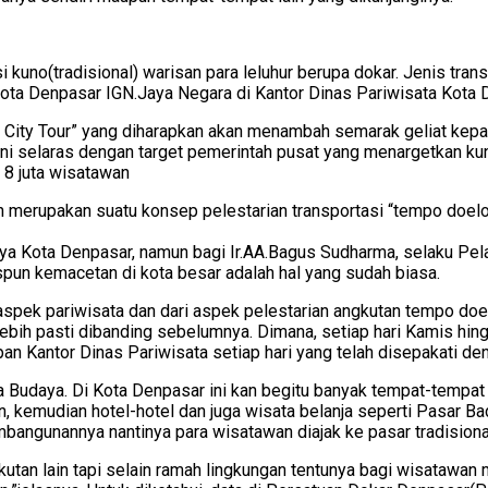
kuno(tradisional) warisan para leluhur berupa dokar. Jenis trans
ota Denpasar IGN.Jaya Negara di Kantor Dinas Pariwisata Kota 
e City Tour” yang diharapkan akan menambah semarak geliat kepa
ni selaras dengan target pemerintah pusat yang menargetkan kun
8 juta wisatawan
lain merupakan suatu konsep pelestarian transportasi “tempo doel
a Kota Denpasar, namun bagi Ir.AA.Bagus Sudharma, selaku Pel
spun kemacetan di kota besar adalah hal yang sudah biasa.
 aspek pariwisata dan dari aspek pelestarian angkutan tempo doelo
bih pasti dibanding sebelumnya. Dimana, setiap hari Kamis hin
epan Kantor Dinas Pariwisata setiap hari yang telah disepakati 
a Budaya. Di Kota Denpasar ini kan begitu banyak tempat-tempat 
an, kemudian hotel-hotel dan juga wisata belanja seperti Pasar 
ngunannya nantinya para wisatawan diajak ke pasar tradisional 
gkutan lain tapi selain ramah lingkungan tentunya bagi wisataw