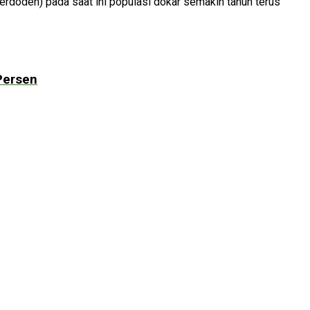
Perdoden) pada saat ini populasi dokar semakin tahun terus
Persen