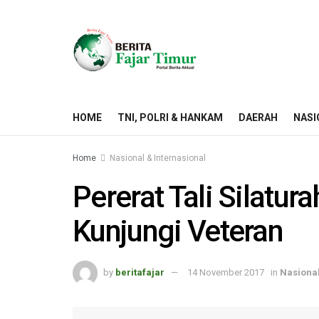
HOME
TNI, POLRI & HANKAM
DAERAH
NASI
Home
Nasional & Internasional
Pererat Tali Silatu
Kunjungi Veteran
by
beritafajar
14 November 2017
in
Nasional