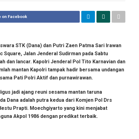
e on Facebook
iswara STK (Dana) dan Putri Zaen Patma Sari Irawan
ic Square, Jalan Jenderal Sudirman pada Sabtu
h dan lancar. Kapolri Jenderal Pol Tito Karnavian dan
jumlah mantan Kapolri tampak hadir bersama undangan
sesama Pati Polri Aktif dan purnawirawan.
ligus jadi ajang reuni sesama mantan taruna
pda Dana adalah putra kedua dari Komjen Pol Drs
stu Prapti. Moechgiyarto yang kini menjabat
aguna Akpol 1986 dengan predikat terbaik.