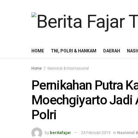
HOME
TNI, POLRI & HANKAM
DAERAH
NASI
Home
Nasional & Internasional
Pernikahan Putra 
Moechgiyarto Jadi A
Polri
by
beritafajar
24 Februari 2019
in
Nasional &