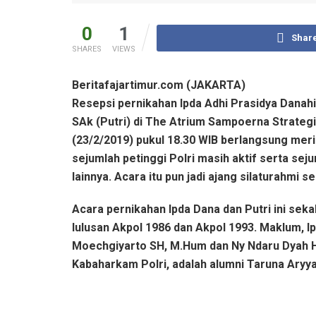
0
1
Shar
SHARES
VIEWS
Beritafajartimur.com (JAKARTA)
Resepsi pernikahan Ipda Adhi Prasidya Danah
SAk (Putri) di The Atrium Sampoerna Strateg
(23/2/2019) pukul 18.30 WIB berlangsung meria
sejumlah petinggi Polri masih aktif serta se
lainnya. Acara itu pun jadi ajang silaturahmi 
Acara pernikahan Ipda Dana dan Putri ini seka
lulusan Akpol 1986 dan Akpol 1993. Maklum, I
Moechgiyarto SH, M.Hum dan Ny Ndaru Dyah He
Kabaharkam Polri, adalah alumni Taruna Aryy