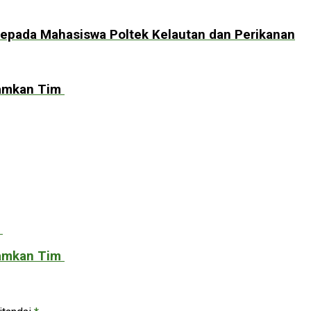
Kepada Mahasiswa Poltek Kelautan dan Perikanan
damkan Tim
damkan Tim