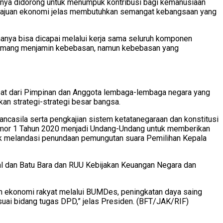
usnya didorong untuk menumpuk kontribusi bagi kemanusiaan
 kemajuan ekonomi jelas membutuhkan semangat kebangsaan yang
hanya bisa dicapai melalui kerja sama seluruh komponen
 memang menjamin kebebasan, namun kebebasan yang
pat dari Pimpinan dan Anggota lembaga-lembaga negara yang
n strategi-strategi besar bangsa.
casila serta pengkajian sistem ketatanegaraan dan konstitusi
omor 1 Tahun 2020 menjadi Undang-Undang untuk memberikan
k melandasi penundaan pemungutan suara Pemilihan Kepala
ral dan Batu Bara dan RUU Kebijakan Keuangan Negara dan
n ekonomi rakyat melalui BUMDes, peningkatan daya saing
uai bidang tugas DPD,” jelas Presiden. (BFT/JAK/RIF)