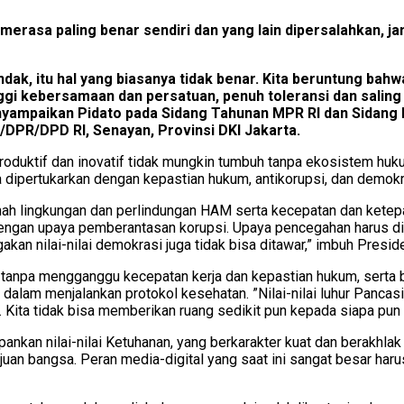
rasa paling benar sendiri dan yang lain dipersalahkan, ja
, itu hal yang biasanya tidak benar. Kita beruntung bahwa
gi kebersamaan dan persatuan, penuh toleransi dan saling p
t menyampaikan Pidato pada Sidang Tahunan MPR RI dan Sida
DPR/DPD RI, Senayan, Provinsi DKI Jakarta.
uktif dan inovatif tidak mungkin tumbuh tanpa ekosistem hukum
sa dipertukarkan dengan kepastian hukum, antikorupsi, dan demokr
h lingkungan dan perlindungan HAM serta kecepatan dan ketepa
gan upaya pemberantasan korupsi. Upaya pencegahan harus ditin
kan nilai-nilai demokrasi juga tidak bisa ditawar,” imbuh Presid
k, tanpa mengganggu kecepatan kerja dan kepastian hukum, sert
i dalam menjalankan protokol kesehatan. ”Nilai-nilai luhur Panca
a. Kita tidak bisa memberikan ruang sedikit pun kepada siapa pu
kan nilai-nilai Ketuhanan, yang berkarakter kuat dan berakhlak m
an bangsa. Peran media-digital yang saat ini sangat besar haru