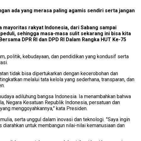
ngan ada yang merasa paling agamis sendiri serta jangan
 mayoritas rakyat Indonesia, dari Sabang sampai
eduli, sehingga masa-masa sulit sekarang ini bisa kita
ng Bersama DPR RI dan DPD RI Dalam Rangka HUT Ke-75
, politik, kebudayaan, dan pendidikan yang kondusif serta
asi.
tan tidak bisa dipertukarkan dengan kecerobohan dan
gkatkan melalui tata kelola yang sederhana, transparan, dan
en.
a budaya adiluhung bangsa Indonesia. Ia menambahkan bahwa
sila, Negara Kesatuan Republik Indonesia, persatuan dan
n yang menggoyahkannya,” kata Presiden.
ulia, serta unggul dalam inovasi dan teknologi. ”Saya ingin
s diarahkan untuk membangun nilai-nilai kemanusiaan dan