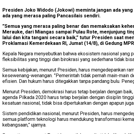
Presiden Joko Widodo (Jokowi) meminta jangan ada yang me
ada yang merasa paling Pancasilais sendiri.
”Semua yang merasa paling benar dan memaksakan kehendak
Merauke, dari Miangas sampai Pulau Rote, menjunjung ting
lalui dan kita tangani secara baik,” tutur Presiden saa
Proklamasi Kemerdekaan RI, Jumat (14/8), di Gedung MPR/
Kepala Negara menyebutkan bahwa ekosistem nasional yang prod
fleksibilitas yang tinggi dan birokrasi yang sederhana tidak bi
Semua kebijakan, menurut Presiden, harus mengedepankan rama
kesewenang-wenangan. ”Pemerintah tidak pernah main-main den
efisien. Dan hukum harus ditegakkan tanpa pandang bulu. Penega
Menurut Presiden, demokrasi harus tetap berjalan dengan bai
agenda Pilkada 2020 harus tetap berjalan dengan disiplin tingg
kesatuan nasional, tidak bisa dipertukarkan dengan apapun jug
Sistem pendidikan nasional, menurut Presiden, harus mengedepan
semua platform teknologi harus mendukung transformasi kemaju
kebangsaan,” ujarnya.