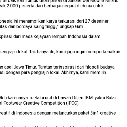
 terbaik kami untuk ditampilkan di Salone del Mobile Milano
yak 2.000 peserta dari berbagai negara di dunia untuk
onesia ini menampilkan karya terkurasi dari 27 desainer
tas dan berdaya saing tinggi,” ungkap Gati.
spirasi dari masa kejayaan rempah Indonesia dalam
ngrajin lokal. Tak hanya itu, kami juga ingin memperkenalkan
asal Jawa Timur. Taratan terinspirasi dari filosofi budaya
 dengan para pengrajin lokal. Akhirnya, kami memilih
h karenanya, melalui unit di bawah Ditjen IKM, yakni Balai
l Footwear Creative Competition (IFCC).
eatif di Indonesia dengan meluncurkan paket 3in1 creative