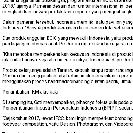
“Selama tiga tahun belakangan, program andalan BCIC di antara
2018,” ujarnya. Pameran desain dan furnitur internasional ini b
menghadirkan inovasi produk kontemporer yang menggabungkan un
Dalam pameran tersebut, Indonesia memiliki satu pavilion yang 
Indonesia. “Banyak produk kerajinan dalam negeri kita sebenarny
Dua produk unggulan BCIC yang mewakili Indonesia, yaitu prod
perdagangan Internasional. Produk ini diproduksi bekerja sama
“Kita mencoba memperkenalkan kekayaan Indonesia di produk kami
nilai-nilai budaya, sejarah dan cerita rakyat Indonesia di produk
Produk selanjutnya adalah Taratan, sebuah lampu rotan rancangan
Madura dan menggunakan sifat rotan untuk memainkan impresi ca
menggunakan proses handmadedibanding buatan pabrik, untuk me
Penumbuhan IKM alas kaki
Di samping itu, Gati menyampaikan, pihaknya fokus pula pada pe
Pengembangan Industri Persepatuan Indonesia (BPIPI) sedang m
“Sejak tahun 2017, lewat IFCC, kami ingin memperkuat branding
footwear competition, yaitu Design, Photography, dan Videograp