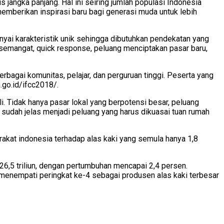
s jangka panjang. Hal ini seiring jumlah populasi Indonesia
memberikan inspirasi baru bagi generasi muda untuk lebih
ai karakteristik unik sehingga dibutuhkan pendekatan yang
a, semangat, quick response, peluang menciptakan pasar baru,
rbagai komunitas, pelajar, dan perguruan tinggi. Peserta yang
.go.id/ifcc2018/.
i. Tidak hanya pasar lokal yang berpotensi besar, peluang
 sudah jelas menjadi peluang yang harus dikuasai tuan rumah
akat indonesia terhadap alas kaki yang semula hanya 1,8
p26,5 triliun, dengan pertumbuhan mencapai 2,4 persen.
ia menempati peringkat ke-4 sebagai produsen alas kaki terbesar