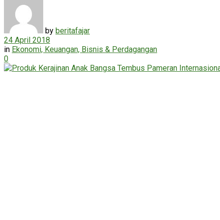
by
beritafajar
24 April 2018
in
Ekonomi, Keuangan, Bisnis & Perdagangan
0