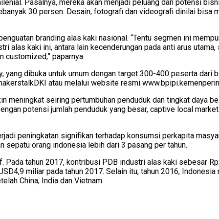
milenial. Pasalnya, mereka akan menjadi peluang dan potensi bisni
anyak 30 persen. Desain, fotografi dan videografi dinilai bisa 
nguatan branding alas kaki nasional. “Tentu segmen ini mempuny
tri alas kaki ini, antara lain kecenderungan pada anti arus utam
an customized,” paparnya.
y, yang dibuka untuk umum dengan target 300-400 peserta dari be
ly/makerstalkDKI atau melalui website resmi www.bpipi.kemenperin
kin meningkat seiring pertumbuhan penduduk dan tingkat daya bel
”Dengan potensi jumlah penduduk yang besar, captive local market
rjadi peningkatan signifikan terhadap konsumsi perkapita masyar
n sepatu orang indonesia lebih dari 3 pasang per tahun.
if. Pada tahun 2017, kontribusi PDB industri alas kaki sebesar R
 USD4,9 miliar pada tahun 2017. Selain itu, tahun 2016, Indones
telah China, India dan Vietnam.