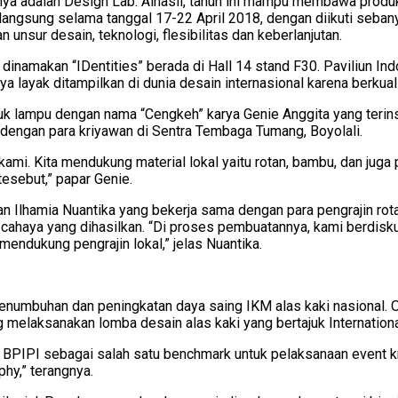
nya adalah Design Lab. Alhasil, tahun ini mampu membawa produk
erlangsung selama tanggal 17-22 April 2018, dengan diikuti seban
sur desain, teknologi, flesibilitas dan keberlanjutan.
dinamakan “IDentities” berada di Hall 14 stand F30. Paviliun Ind
a layak ditampilkan di dunia desain internasional karena berkuali
uk lampu dengan nama “Cengkeh” karya Genie Anggita yang terin
 dengan para kriyawan di Sentra Tembaga Tumang, Boyolali.
. Kita mendukung material lokal yaitu rotan, bambu, dan juga pe
 tesebut,” papar Genie.
 Ilhamia Nuantika yang bekerja sama dengan para pengrajin rotan 
haya yang dihasilkan. “Di proses pembuatannya, kami berdiskusi
ndukung pengrajin lokal,” jelas Nuantika.
numbuhan dan peningkatan daya saing IKM alas kaki nasional. Ole
elaksanakan lomba desain alas kaki yang bertajuk Internationa
 BPIPI sebagai salah satu benchmark untuk pelaksanaan event kr
hy,” terangnya.