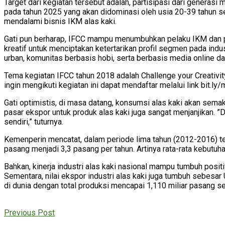
Target dari kegiatan tersebut adalah, partisipasi dari generasi 
pada tahun 2025 yang akan didominasi oleh usia 20-39 tahun seb
mendalami bisnis IKM alas kaki.
Gati pun berharap, IFCC mampu menumbuhkan pelaku IKM dan pe
kreatif untuk menciptakan ketertarikan profil segmen pada indus
urban, komunitas berbasis hobi, serta berbasis media online d
Tema kegiatan IFCC tahun 2018 adalah Challenge your Creativit
ingin mengikuti kegiatan ini dapat mendaftar melalui link bit.
Gati optimistis, di masa datang, konsumsi alas kaki akan sema
pasar ekspor untuk produk alas kaki juga sangat menjanjikan. 
sendiri,” tuturnya.
Kemenperin mencatat, dalam periode lima tahun (2012-2016) te
pasang menjadi 3,3 pasang per tahun. Artinya rata-rata kebutuha
Bahkan, kinerja industri alas kaki nasional mampu tumbuh posit
Sementara, nilai ekspor industri alas kaki juga tumbuh sebesar
di dunia dengan total produksi mencapai 1,110 miliar pasang se
Previous Post