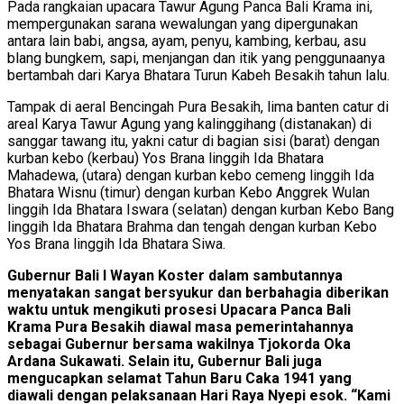
Pada rangkaian upacara Tawur Agung Panca Bali Krama ini,
mempergunakan sarana wewalungan yang dipergunakan
antara lain babi, angsa, ayam, penyu, kambing, kerbau, asu
blang bungkem, sapi, menjangan dan itik yang penggunaanya
bertambah dari Karya Bhatara Turun Kabeh Besakih tahun lalu.
Tampak di aeral Bencingah Pura Besakih, lima banten catur di
areal Karya Tawur Agung yang kalinggihang (distanakan) di
sanggar tawang itu, yakni catur di bagian sisi (barat) dengan
kurban kebo (kerbau) Yos Brana linggih Ida Bhatara
Mahadewa, (utara) dengan kurban kebo cemeng linggih Ida
Bhatara Wisnu (timur) dengan kurban Kebo Anggrek Wulan
linggih Ida Bhatara Iswara (selatan) dengan kurban Kebo Bang
linggih Ida Bhatara Brahma dan tengah dengan kurban Kebo
Yos Brana linggih Ida Bhatara Siwa.
Gubernur Bali I Wayan Koster dalam sambutannya
menyatakan sangat bersyukur dan berbahagia diberikan
waktu untuk mengikuti prosesi Upacara Panca Bali
Krama Pura Besakih diawal masa pemerintahannya
sebagai Gubernur bersama wakilnya Tjokorda Oka
Ardana Sukawati. Selain itu, Gubernur Bali juga
mengucapkan selamat Tahun Baru Caka 1941 yang
diawali dengan pelaksanaan Hari Raya Nyepi esok. “Kami