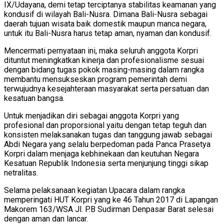
IX/Udayana, demi tetap terciptanya stabilitas keamanan yang
kondusif di wilayah Bali-Nusra. Dimana Bali-Nusra sebagai
daerah tujuan wisata baik domestik maupun manca negara,
untuk itu Bali-Nusra harus tetap aman, nyaman dan kondusif.
Mencermati pernyataan ini, maka seluruh anggota Korpri
dituntut meningkatkan kinerja dan profesionalisme sesuai
dengan bidang tugas pokok masing-masing dalam rangka
membantu mensukseskan program pemerintah demi
terwujudnya kesejahteraan masyarakat serta persatuan dan
kesatuan bangsa.
Untuk menjadikan diri sebagai anggota Korpri yang
profesional dan proporsional yaitu dengan tetap teguh dan
konsisten melaksanakan tugas dan tanggung jawab sebagai
Abdi Negara yang selalu berpedoman pada Panca Prasetya
Korpri dalam menjaga kebhinekaan dan keutuhan Negara
Kesatuan Republik Indonesia serta menjunjung tinggi sikap
netralitas.
Selama pelaksanaan kegiatan Upacara dalam rangka
memperingati HUT Korpri yang ke 46 Tahun 2017 di Lapangan
Makorem 163/WSA Jl. P.B Sudirman Denpasar Barat selesai
dengan aman dan lancar.