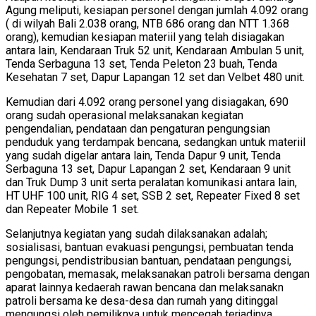
Agung meliputi, kesiapan personel dengan jumlah 4.092 orang
( di wilyah Bali 2.038 orang, NTB 686 orang dan NTT 1.368
orang), kemudian kesiapan materiil yang telah disiagakan
antara lain, Kendaraan Truk 52 unit, Kendaraan Ambulan 5 unit,
Tenda Serbaguna 13 set, Tenda Peleton 23 buah, Tenda
Kesehatan 7 set, Dapur Lapangan 12 set dan Velbet 480 unit.
Kemudian dari 4.092 orang personel yang disiagakan, 690
orang sudah operasional melaksanakan kegiatan
pengendalian, pendataan dan pengaturan pengungsian
penduduk yang terdampak bencana, sedangkan untuk materiil
yang sudah digelar antara lain, Tenda Dapur 9 unit, Tenda
Serbaguna 13 set, Dapur Lapangan 2 set, Kendaraan 9 unit
dan Truk Dump 3 unit serta peralatan komunikasi antara lain,
HT UHF 100 unit, RIG 4 set, SSB 2 set, Repeater Fixed 8 set
dan Repeater Mobile 1 set.
Selanjutnya kegiatan yang sudah dilaksanakan adalah;
sosialisasi, bantuan evakuasi pengungsi, pembuatan tenda
pengungsi, pendistribusian bantuan, pendataan pengungsi,
pengobatan, memasak, melaksanakan patroli bersama dengan
aparat lainnya kedaerah rawan bencana dan melaksanakn
patroli bersama ke desa-desa dan rumah yang ditinggal
mengungsi oleh pemiliknya untuk mencegah terjadinya