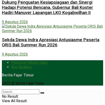
Dukung Penguatan Kesiapsiagaan dan Sinergi
Hadapi Potensi Bencana, Gubernur Bali Koster
Hadiri Manuver Lapangan LKO Kogabwilhan II
9 Agustus 2026
Sekda Dewa Indra Apresiasi Antusiasme Peserta
QRIS Bali Summer Run 2026
9 Agustus 2026
Pedoman Media Siber
Box Redaksi
Berita Fajar Timur
2025 @ Berita Fajar Timur
No Result
View All Result