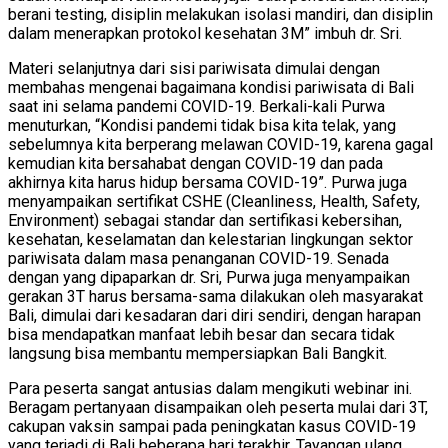
berani testing, disiplin melakukan isolasi mandiri, dan disiplin
dalam menerapkan protokol kesehatan 3M” imbuh dr. Sri.
Materi selanjutnya dari sisi pariwisata dimulai dengan
membahas mengenai bagaimana kondisi pariwisata di Bali
saat ini selama pandemi COVID-19. Berkali-kali Purwa
menuturkan, “Kondisi pandemi tidak bisa kita telak, yang
sebelumnya kita berperang melawan COVID-19, karena gagal
kemudian kita bersahabat dengan COVID-19 dan pada
akhirnya kita harus hidup bersama COVID-19”. Purwa juga
menyampaikan sertifikat CSHE (Cleanliness, Health, Safety,
Environment) sebagai standar dan sertifikasi kebersihan,
kesehatan, keselamatan dan kelestarian lingkungan sektor
pariwisata dalam masa penanganan COVID-19. Senada
dengan yang dipaparkan dr. Sri, Purwa juga menyampaikan
gerakan 3T harus bersama-sama dilakukan oleh masyarakat
Bali, dimulai dari kesadaran dari diri sendiri, dengan harapan
bisa mendapatkan manfaat lebih besar dan secara tidak
langsung bisa membantu mempersiapkan Bali Bangkit.
Para peserta sangat antusias dalam mengikuti webinar ini.
Beragam pertanyaan disampaikan oleh peserta mulai dari 3T,
cakupan vaksin sampai pada peningkatan kasus COVID-19
yang terjadi di Bali beberapa hari terakhir. Tayangan ulang