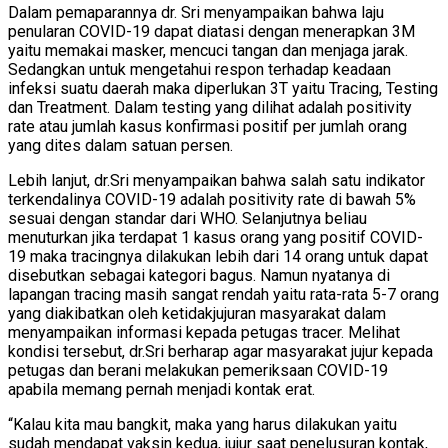
Dalam pemaparannya dr. Sri menyampaikan bahwa laju
penularan COVID-19 dapat diatasi dengan menerapkan 3M
yaitu memakai masker, mencuci tangan dan menjaga jarak.
Sedangkan untuk mengetahui respon terhadap keadaan
infeksi suatu daerah maka diperlukan 3T yaitu Tracing, Testing
dan Treatment. Dalam testing yang dilihat adalah positivity
rate atau jumlah kasus konfirmasi positif per jumlah orang
yang dites dalam satuan persen.
Lebih lanjut, dr.Sri menyampaikan bahwa salah satu indikator
terkendalinya COVID-19 adalah positivity rate di bawah 5%
sesuai dengan standar dari WHO. Selanjutnya beliau
menuturkan jika terdapat 1 kasus orang yang positif COVID-
19 maka tracingnya dilakukan lebih dari 14 orang untuk dapat
disebutkan sebagai kategori bagus. Namun nyatanya di
lapangan tracing masih sangat rendah yaitu rata-rata 5-7 orang
yang diakibatkan oleh ketidakjujuran masyarakat dalam
menyampaikan informasi kepada petugas tracer. Melihat
kondisi tersebut, dr.Sri berharap agar masyarakat jujur kepada
petugas dan berani melakukan pemeriksaan COVID-19
apabila memang pernah menjadi kontak erat.
“Kalau kita mau bangkit, maka yang harus dilakukan yaitu
sudah mendapat vaksin kedua, jujur saat penelusuran kontak,